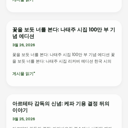
는
시
장
에
서
꽃을 보듯 너를 본다: 나태주 시집 100만 부 기
꽃
의
념 에디션
을
성
보
3월 26, 2026
장
듯
비
꽃을 보듯 너를 본다: 나태주 시집 100만 부 기념 에디션 꽃
너
결
을 보듯 너를 본다: 나태주 시집 리커버 에디션 한국 시의
를
본
게시물 읽기"
다:
나
태
주
시
아르테타 감독의 신념: 케파 기용 결정 뒤의
아
집
이야기
르
100
테
3월 25, 2026
만
타
부