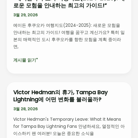
로운 모험을 안내하는 최고의 가이드!”
이
든
3월 29, 2026
후
에이든 후쿠오카 여행지도(2024-2025): 새로운 모험을
쿠
안내하는 최고의 가이드! 여행을 꿈꾸고 계신가요? 특히 일
오
본의 매력적인 도시 후쿠오카를 향한 모험을 계획 중이라
카
면,
여
행
게시물 읽기"
지
도
(2024-
2025):
새
Victor Hedman의 휴가, Tampa Bay
Victor
로
Lightning에 어떤 변화를 불러올까?
Hedman
운
의
3월 28, 2026
모
휴
험
Victor Hedman's Temporary Leave: What It Means
가,
을
for Tampa Bay Lightning Fans 안녕하세요, 열정적인 아
Tampa
안
이스하키 팬 여러분! 오늘은 중요한 소식을
Bay