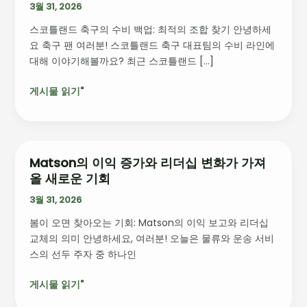
틀
3월 31, 2026
랜
스코틀랜드 축구의 수비 백업: 최적의 조합 찾기 안녕하세
드
요 축구 팬 여러분! 스코틀랜드 축구 대표팀의 수비 라인에
축
대해 이야기해볼까요? 최근 스코틀랜드 […]
구
수
게시물 읽기"
비
최
적
화:
일
Matson의 이익 증가와 리더십 변화가 가져
Matson
본
올 새로운 기회
의
전
이
3월 31, 2026
대
익
비
봄이 오면 찾아오는 기회: Matson의 이익 보고와 리더십
증
전
교체의 의미 안녕하세요, 여러분! 오늘은 물류와 운송 서비
가
략
스의 선두 주자 중 하나인
와
분
리
석
게시물 읽기"
더
십