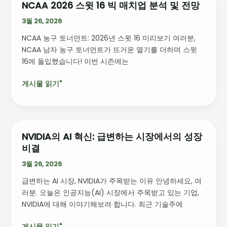
및
NCAA 2026 스윗 16 빅 매치업 분석 및 전망
NCAA
전
2026
3월 26, 2026
망
스
NCAA 농구 토너먼트: 2026년 스윗 16 미리보기 여러분,
윗
NCAA 남자 농구 토너먼트가 뜨거운 열기를 더하며 스윗
16
16에 돌입했습니다! 이번 시즌에는
빅
매
게시물 읽기"
치
업
분
석
및
NVIDIA의 AI 혁신: 급변하는 시장에서의 성장
NVIDIA
전
비결
의
망
AI
3월 26, 2026
혁
급변하는 AI 시장, NVIDIA가 주목받는 이유 안녕하세요, 여
신:
러분. 오늘은 인공지능(AI) 시장에서 주목받고 있는 기업,
급
NVIDIA에 대해 이야기해보려 합니다. 최근 기술주에
변
하
게시물 읽기"