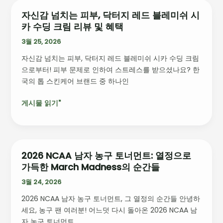
매
자신감 넘치는 피부, 닥터지 레드 블레미쉬 시
자
력
카 수딩 크림 리뷰 및 혜택
신
분
감
3월 25, 2026
석
넘
자신감 넘치는 피부, 닥터지 레드 블레미쉬 시카 수딩 크림
치
으로부터! 피부 문제로 인하여 스트레스를 받으셨나요? 한
는
국의 톱 스킨케어 브랜드 중 하나인
피
부,
게시물 읽기"
닥
터
지
레
드
2026 NCAA 남자 농구 토너먼트: 열정으로
2026
블
가득한 March Madness의 순간들
NCAA
레
남
3월 24, 2026
미
자
쉬
2026 NCAA 남자 농구 토너먼트, 그 열정의 순간들 안녕하
농
시
세요, 농구 팬 여러분! 어느덧 다시 돌아온 2026 NCAA 남
구
카
자 농구 토너먼트,