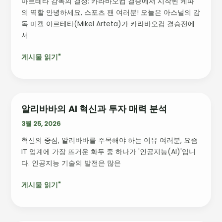
아르테타 감독의 결정: 카라바오컵 결승에서 시작된 케파
감
기
의 역할 안녕하세요, 스포츠 팬 여러분! 오늘은 아스널의 감
독
념
독 미켈 아르테타(Mikel Arteta)가 카라바오컵 결승전에
의
에
서
신
디
념:
션
게시물 읽기"
케
파
기
용
결
알리바바의 AI 혁신과 투자 매력 분석
알
정
리
3월 25, 2026
뒤
바
의
혁신의 중심, 알리바바를 주목해야 하는 이유 여러분, 요즘
바
이
IT 업계에 가장 뜨거운 화두 중 하나가 '인공지능(AI)'입니
의
야
다. 인공지능 기술의 발전은 많은
AI
기
혁
게시물 읽기"
신
과
투
자