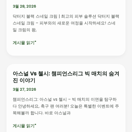
운
지
3월 28, 2026
비
블
즈
닥터지 블랙 스네일 크림 | 최고의 피부 솔루션 닥터지 블랙
랙
니
스네일 크림 – 피부와의 새로운 여정을 시작하세요! 스네
스
스
일 크림의 왕,
네
성
일
장
게시물 읽기"
크
의
림
문
|
최
고
아스널 Vs 첼시: 챔피언스리그 빅 매치의 숨겨
아
의
진 이야기
스
피
널
3월 27, 2026
부
vs
솔
챔피언스리그: 아스널 vs 첼시 – 빅 매치의 이면을 탐구하
첼
루
다 안녕하세요, 축구 팬 여러분! 오늘은 특별한 이벤트에 주
시:
션
목해볼까 합니다. 바로 아스널과
챔
피
게시물 읽기"
언