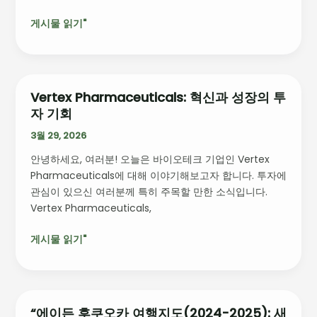
가
팬
죽
게시물 읽기"
들
벨
을
트
사
로
잡
Vertex Pharmaceuticals: 혁신과 성장의 투
Vertex
을
자 기회
Pharmaceuticals:
대
혁
3월 29, 2026
결
신
과
안녕하세요, 여러분! 오늘은 바이오테크 기업인 Vertex
과
신
Pharmaceuticals에 대해 이야기해보고자 합니다. 투자에
성
예
관심이 있으신 여러분께 특히 주목할 만한 소식입니다.
장
스
Vertex Pharmaceuticals,
의
타
투
들
게시물 읽기"
자
의
기
탄
회
생
“에이든 후쿠오카 여행지도(2024-2025): 새
“에