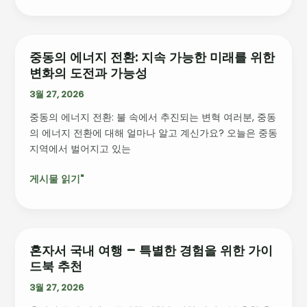
스
리
그
빅
중동의 에너지 전환: 지속 가능한 미래를 위한
중
매
변화의 도전과 가능성
동
치
의
3월 27, 2026
의
에
숨
중동의 에너지 전환: 불 속에서 추진되는 변혁 여러분, 중동
너
겨
의 에너지 전환에 대해 얼마나 알고 계신가요? 오늘은 중동
지
진
지역에서 벌어지고 있는
전
이
환:
야
게시물 읽기"
지
기
속
가
능
한
혼자서 국내 여행 – 특별한 경험을 위한 가이
혼
미
드북 추천
자
래
서
3월 27, 2026
를
국