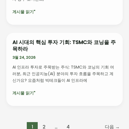
토
수
너
딩
게시물 읽기"
먼
크
트:
림
열
리
정
뷰
으
AI 시대의 핵심 투자 기회: TSMC와 코닝을 주
AI
및
로
목하라
시
혜
가
대
3월 24, 2026
택
득
의
한
AI 인프라 투자로 주목받는 주식: TSMC와 코닝의 기회 여
핵
March
러분, 최근 인공지능(AI) 분야의 투자 흐름을 주목하고 계
심
Madness
신가요? 요즘처럼 빅테크들이 AI 인프라에
투
의
자
순
게시물 읽기"
기
간
회:
들
TSMC
와
코
1
2
…
4
다음
→
닝