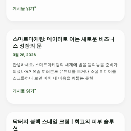
내
Lightning
하
게시물 읽기"
에
는
어
최
떤
고
변
의
화
스마트마케팅: 데이터로 여는 새로운 비즈니
스
가
를
스 성장의 문
마
이
불
트
3월 28, 2026
드!”
러
마
올
안녕하세요, 스마트마케팅의 세계에 발을 들여놓을 준비가
케
까?
되셨나요? 요즘 여러분도 유튜브를 보거나 소셜 미디어를
팅:
스크롤하다 보면 마치 내 마음을 꿰뚫는 듯한
데
이
게시물 읽기"
터
로
여
는
새
닥터지 블랙 스네일 크림 | 최고의 피부 솔루
닥
로
션
터