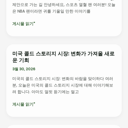
진
제안으로 가는 길 안녕하세요, 스포츠 열혈 팬 여러분! 오늘
을
화
은 NBA 팬이라면 귀를 기울일 만한 이야기를
위
한
게시물 읽기"
새
로
운
지
평:
미국 콜드 스토리지 시장: 변화가 가져올 새로
미
반
운 기회
국
탱
콜
3월 30, 2026
킹
드
제
미국의 콜드 스토리지 시장: 변화의 바람을 맞이하다 여러
스
안
분, 오늘은 미국의 콜드 스토리지 시장에 대해 이야기해보
토
소
려 합니다. 아마도 얼핏 듣기에는 멀고
리
개
지
게시물 읽기"
시
장:
변
화