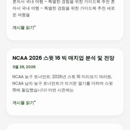
위
혼자서 국내 여행 – 특별한 경험을 위한 가이드북 추천 혼
내
한
자서 국내 여행 – 특별한 경험을 위한 가이드북 추천 새로
여
변
운 여행을
행
화
–
의
게시물 읽기"
특
도
별
전
한
과
경
가
험
NCAA 2026 스윗 16 빅 매치업 분석 및 전망
NCAA
능
을
2026
3월 26, 2026
성
위
스
한
NCAA 농구 토너먼트: 2026년 스윗 16 미리보기 여러분,
윗
가
NCAA 남자 농구 토너먼트가 뜨거운 열기를 더하며 스윗
16
이
16에 돌입했습니다! 이번 시즌에는
빅
드
매
북
게시물 읽기"
치
추
업
천
분
석