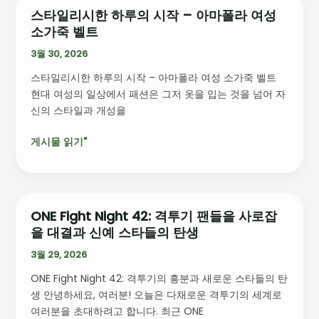
가
스타일리시한 하루의 시작 – 아마폴라 여성
스
가
소가죽 벨트
타
져
일
3월 30, 2026
올
리
새
스타일리시한 하루의 시작 – 아마폴라 여성 소가죽 벨트
시
로
현대 여성의 일상에서 패션은 그저 옷을 입는 것을 넘어 자
한
운
신의 스타일과 개성을
하
기
루
회
게시물 읽기"
의
시
작
–
아
ONE Fight Night 42: 격투기 팬들을 사로잡
ONE
마
을 대결과 신예 스타들의 탄생
Fight
폴
Night
3월 29, 2026
라
42:
여
ONE Fight Night 42: 격투기의 흥분과 새로운 스타들의 탄
격
성
생 안녕하세요, 여러분! 오늘은 다채로운 격투기의 세계로
투
소
여러분을 초대하려고 합니다. 최근 ONE
기