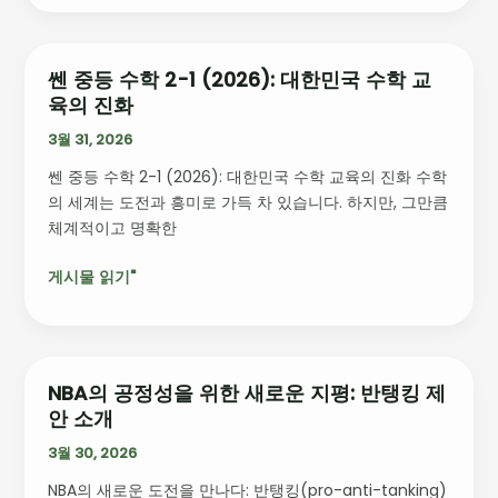
변
화
가
쎈 중등 수학 2-1 (2026): 대한민국 수학 교
쎈
가
육의 진화
중
져
등
3월 31, 2026
올
수
새
쎈 중등 수학 2-1 (2026): 대한민국 수학 교육의 진화 수학
학
로
의 세계는 도전과 흥미로 가득 차 있습니다. 하지만, 그만큼
2-
운
체계적이고 명확한
1
기
(2026):
회
게시물 읽기"
대
한
민
국
수
NBA의 공정성을 위한 새로운 지평: 반탱킹 제
NBA
학
안 소개
의
교
공
3월 30, 2026
육
정
의
NBA의 새로운 도전을 만나다: 반탱킹(pro-anti-tanking)
성