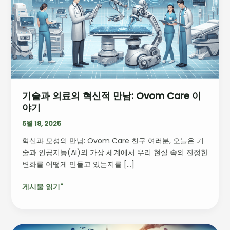
의
료
의
혁
신
적
만
남:
기술과 의료의 혁신적 만남: Ovom Care 이
Ovom
야기
Care
이
5월 18, 2025
야
혁신과 모성의 만남: Ovom Care 친구 여러분, 오늘은 기
기
술과 인공지능(AI)의 가상 세계에서 우리 현실 속의 진정한
변화를 어떻게 만들고 있는지를 […]
게시물 읽기"
미