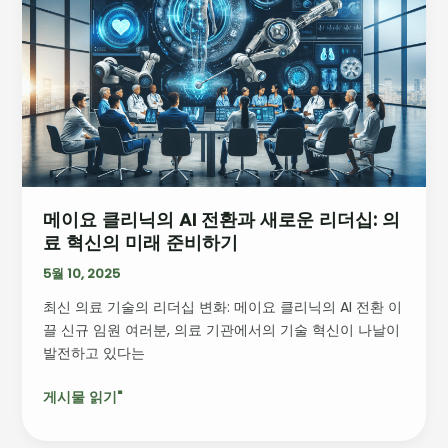
요
클
리
닉
의
AI
전
환
과
메이요 클리닉의 AI 전환과 새로운 리더십: 의
새
료 혁신의 미래 준비하기
로
운
5월 10, 2025
리
최신 의료 기술의 리더십 변화: 메이요 클리닉의 AI 전환 이
더
끌 신규 임원 여러분, 의료 기관에서의 기술 혁신이 나날이
십:
발전하고 있다는
의
료
게시물 읽기"
혁
신