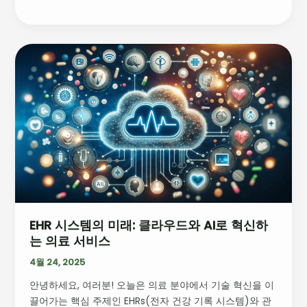
EHR
시
스
템
의
미
래:
클
라
우
드
EHR 시스템의 미래: 클라우드와 AI로 혁신하
와
는 의료 서비스
AI
로
4월 24, 2025
혁
안녕하세요, 여러분! 오늘은 의료 분야에서 기술 혁신을 이
신
끌어가는 핵심 주제인 EHRs(전자 건강 기록 시스템)와 관
하