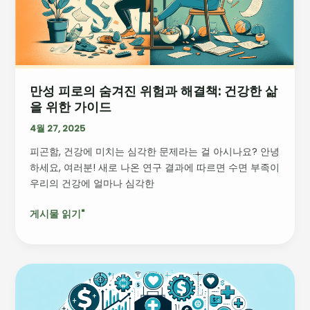
점
겨
진
위
험
과
만성 피로의 숨겨진 위험과 해결책: 건강한 삶
해
을 위한 가이드
결
책:
4월 27, 2025
건
피곤함, 건강에 미치는 심각한 문제라는 걸 아시나요? 안녕
강
하세요, 여러분! 새로 나온 연구 결과에 따르면 수면 부족이
한
우리의 건강에 얼마나 심각한
삶
을
게시물 읽기"
위
한
가
이
병
드
원
의