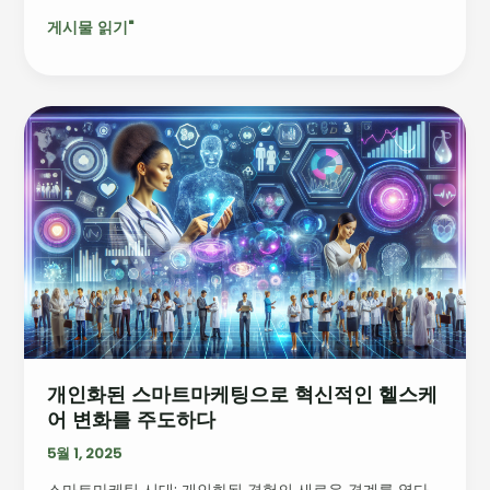
경
게시물 읽기"
고
개
인
화
된
스
마
트
마
케
팅
으
개인화된 스마트마케팅으로 혁신적인 헬스케
로
어 변화를 주도하다
혁
신
5월 1, 2025
적
스마트마케팅 시대: 개인화된 경험의 새로운 경계를 열다