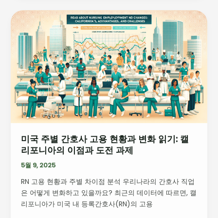
의
미
미
래
국
준
주
비
별
하
간
기
호
사
고
용
현
황
미국 주별 간호사 고용 현황과 변화 읽기: 캘
과
리포니아의 이점과 도전 과제
변
화
5월 9, 2025
읽
RN 고용 현황과 주별 차이점 분석 우리나라의 간호사 직업
기:
은 어떻게 변화하고 있을까요? 최근의 데이터에 따르면, 캘
캘
리포니아가 미국 내 등록간호사(RN)의 고용
리
포