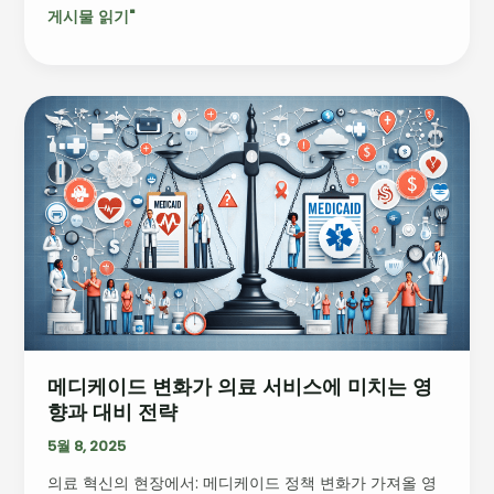
게시물 읽기"
니
아
의
이
메
점
디
과
케
도
이
전
드
과
변
제
화
가
의
료
서
메디케이드 변화가 의료 서비스에 미치는 영
비
향과 대비 전략
스
에
5월 8, 2025
미
의료 혁신의 현장에서: 메디케이드 정책 변화가 가져올 영
치