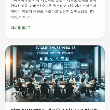
인
안녕하세요, 여러분! 오늘은 헬스케어 산업에서 스마트마
헬
케팅이 어떻게 변화를 주도하고 있는지 살펴보겠습니다.
스
특히, 하트포드
케
어
게시물 읽기"
변
화
를
주
Dignity
도
Health
하
의
다
새
로
운
리
더
십
으
로