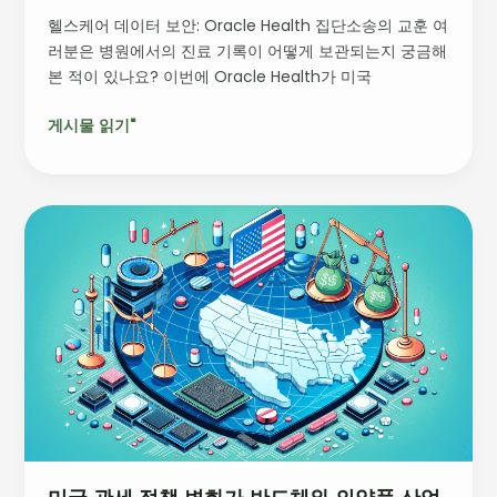
교
헬스케어 데이터 보안: Oracle Health 집단소송의 교훈 여
훈:
러분은 병원에서의 진료 기록이 어떻게 보관되는지 궁금해
Oracle
본 적이 있나요? 이번에 Oracle Health가 미국
Health
사
게시물 읽기"
건
을
통
해
미
배
국
우
관
다
세
정
책
변
화
가
반
도
체