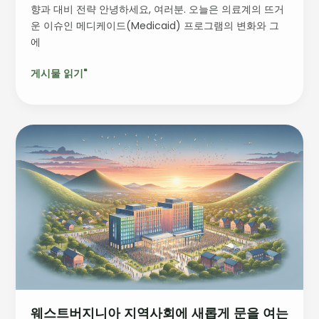
향과 대비 전략 안녕하세요, 여러분. 오늘은 의료계의 뜨거
는
운 이슈인 메디케이드(Medicaid) 프로그램의 변화와 그
영
에
향
과
게시물 읽기"
대
비
전
략
웨
스
트
버
지
니
아
지
역
사
회
웨스트버지니아 지역사회에 새롭게 문을 여는
에