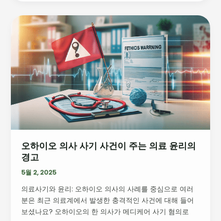
열
다
오
하
이
오
의
사
사
기
사
건
이
오하이오 의사 사기 사건이 주는 의료 윤리의
주
경고
는
의
5월 2, 2025
료
의료사기와 윤리: 오하이오 의사의 사례를 중심으로 여러
윤
분은 최근 의료계에서 발생한 충격적인 사건에 대해 들어
리
보셨나요? 오하이오의 한 의사가 메디케어 사기 혐의로
의