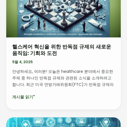
혁
신
을
위
한
반
독
헬스케어 혁신을 위한 반독점 규제의 새로운
점
움직임: 기회와 도전
규
제
5월 4, 2025
의
안녕하세요, 여러분! 오늘은 healthcare 분야에서 중요한
새
주제 중 하나인 반독점 규제와 관련된 소식을 소개하려고
로
합니다. 최근 미국 연방거래위원회(FTC)가 반독점 규제의
운
움
게시물 읽기"
직
임:
기
회
마
와
크