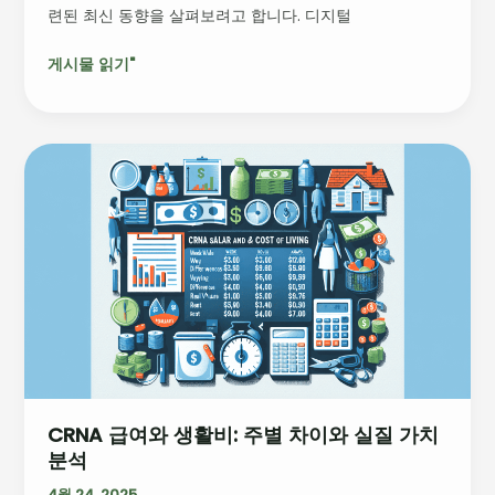
련된 최신 동향을 살펴보려고 합니다. 디지털
는
의
게시물 읽기"
료
서
비
스
CRNA
급
여
와
생
활
비:
주
별
차
이
CRNA 급여와 생활비: 주별 차이와 실질 가치
와
분석
실
질
4월 24, 2025