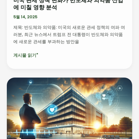
미국 관세 정책 변화가 반도체와 의약품 산업
에 미칠 영향 분석
와
의
5월 14, 2025
약
제목: 반도체와 의약품: 미국의 새로운 관세 정책의 여파 여
품
러분, 최근 뉴스에서 트럼프 전 대통령이 반도체와 의약품
산
에 새로운 관세를 부과하는 방안을
업
에
게시물 읽기"
미
칠
영
향
새
분
로
석
운
COO
Elva
Sipin
과
함
께