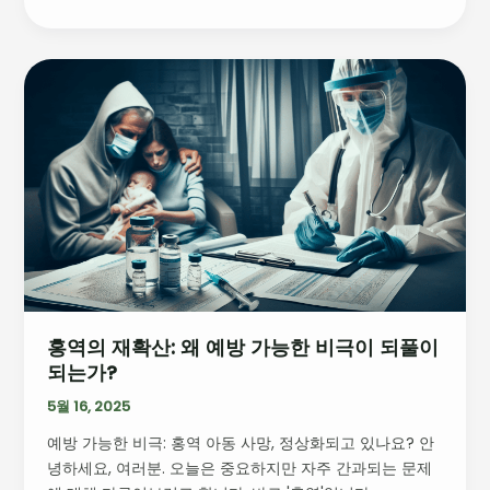
칠
영
향
홍
역
의
재
확
산:
왜
예
방
가
능
홍역의 재확산: 왜 예방 가능한 비극이 되풀이
한
되는가?
비
극
5월 16, 2025
이
예방 가능한 비극: 홍역 아동 사망, 정상화되고 있나요? 안
되
녕하세요, 여러분. 오늘은 중요하지만 자주 간과되는 문제
풀