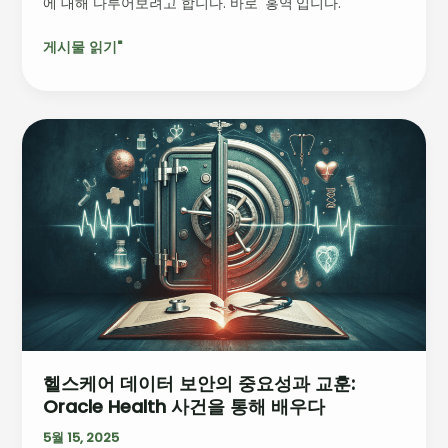
에 대해 다루어보려고 합니다. 바로 '홍역'입니다.
이
되
게시물 읽기"
는
가?
헬
스
케
어
데
이
터
보
안
의
중
헬스케어 데이터 보안의 중요성과 교훈:
요
Oracle Health 사건을 통해 배우다
성
과
5월 15, 2025