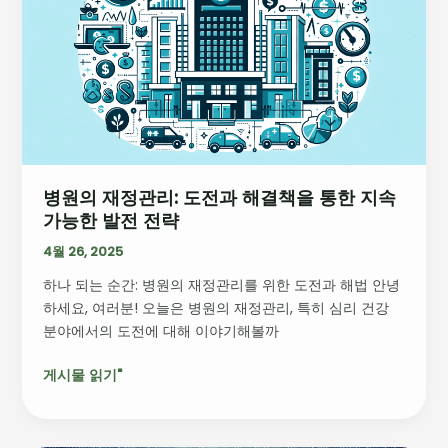
재
정
관
리:
도
전
과
해
병원의 재정관리: 도전과 해결책을 통한 지속
결
가능한 발전 전략
책
을
4월 26, 2025
통
하나 되는 순간: 병원의 재정관리를 위한 도전과 해법 안녕
한
하세요, 여러분! 오늘은 병원의 재정관리, 특히 심리 건강
지
분야에서의 도전에 대해 이야기해볼까
속
가
게시물 읽기"
능
한
발