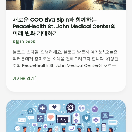
하
는
새로운 COO Elva Sipin과 함께하는
PeaceHealth
PeaceHealth St. John Medical Center의
St.
미래 변화 기대하기
John
Medical
5월 13, 2025
Center
블로그 스타일: 안녕하세요, 블로그 방문자 여러분! 오늘은
의
여러분에게 흥미로운 소식을 전해드리고자 합니다. 워싱턴
미
주의 PeaceHealth St. John Medical Center에 새로운
래
변
게시물 읽기"
화
기
대
하
의
기
사
소
통
개