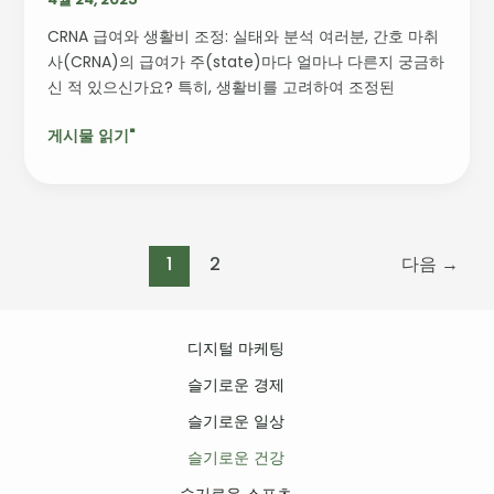
가
CRNA 급여와 생활비 조정: 실태와 분석 여러분, 간호 마취
치
사(CRNA)의 급여가 주(state)마다 얼마나 다른지 궁금하
분
신 적 있으신가요? 특히, 생활비를 고려하여 조정된
석
게시물 읽기"
1
2
다음
→
디지털 마케팅
슬기로운 경제
슬기로운 일상
슬기로운 건강