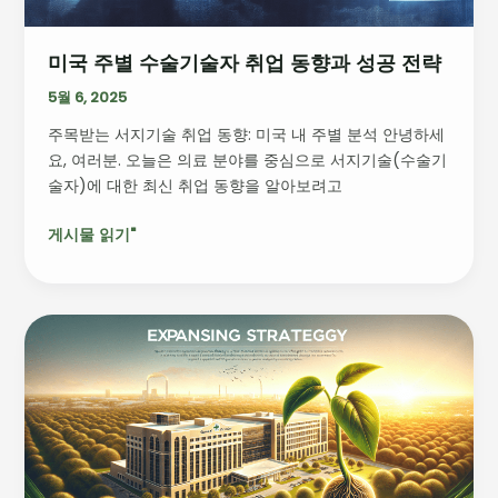
취
업
미국 주별 수술기술자 취업 동향과 성공 전략
동
향
5월 6, 2025
과
주목받는 서지기술 취업 동향: 미국 내 주별 분석 안녕하세
성
요, 여러분. 오늘은 의료 분야를 중심으로 서지기술(수술기
공
술자)에 대한 최신 취업 동향을 알아보려고
전
략
게시물 읽기"
플
로
리
다
지
역
사