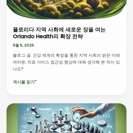
회
에
새
로
플로리다 지역 사회에 새로운 장을 여는
운
Orlando Health의 확장 전략
장
을
5월 5, 2025
여
블로그 글: 건강 체계의 확장을 통한 지역 사회의 밝은 미래
는
여러분, 의료 서비스 접근성 향상에 대해 생각해 본 적이 있
Orlando
나요?
Health
의
게시물 읽기"
확
장
전
략
헬
스
케
어