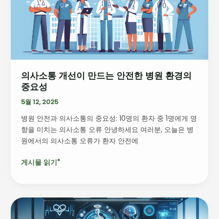
선
이
만
드
는
안
의사소통 개선이 만드는 안전한 병원 환경의
전
중요성
한
병
5월 12, 2025
원
병원 안전과 의사소통의 중요성: 10명의 환자 중 1명에게 영
환
향을 미치는 의사소통 오류 안녕하세요 여러분, 오늘은 병
경
원에서의 의사소통 오류가 환자 안전에
의
중
게시물 읽기"
요
성
메
이