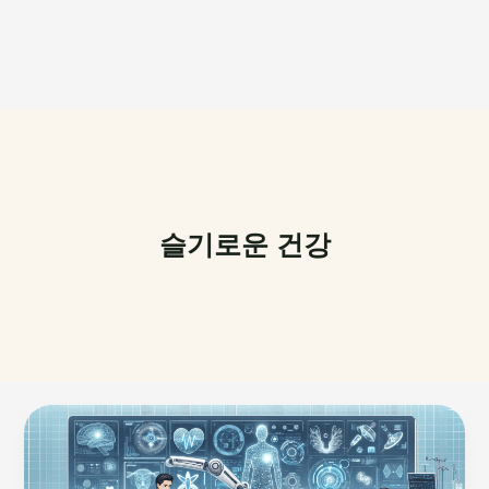
슬기로운 건강
기
술
과