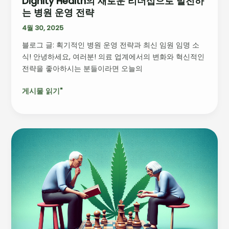
Dignity Health의 새로운 리더십으로 발전하
발
는 병원 운영 전략
전
하
4월 30, 2025
는
블로그 글: 획기적인 병원 운영 전략과 최신 임원 임명 소
병
식! 안녕하세요, 여러분! 의료 업계에서의 변화와 혁신적인
원
전략을 좋아하시는 분들이라면 오늘의
운
영
게시물 읽기"
전
략
중
년
이
상
의
대
마
초
사