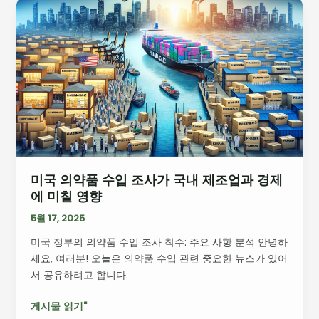
국
의
약
품
수
입
조
사
가
국
미국 의약품 수입 조사가 국내 제조업과 경제
내
에 미칠 영향
제
조
5월 17, 2025
업
미국 정부의 의약품 수입 조사 착수: 주요 사항 분석 안녕하
과
세요, 여러분! 오늘은 의약품 수입 관련 중요한 뉴스가 있어
경
서 공유하려고 합니다.
제
에
게시물 읽기"
미