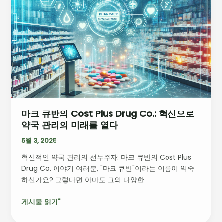
도
큐
전
반
의
Cost
Plus
Drug
Co.:
혁
신
마크 큐반의 Cost Plus Drug Co.: 혁신으로
으
약국 관리의 미래를 열다
로
약
5월 3, 2025
국
혁신적인 약국 관리의 선두주자: 마크 큐반의 Cost Plus
관
Drug Co. 이야기 여러분, "마크 큐반"이라는 이름이 익숙
리
하신가요? 그렇다면 아마도 그의 다양한
의
미
게시물 읽기"
래
를