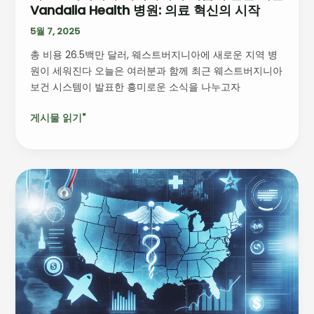
Vandalia Health 병원: 의료 혁신의 시작
새
롭
5월 7, 2025
게
총 비용 26.5백만 달러, 웨스트버지니아에 새로운 지역 병
문
원이 세워진다 오늘은 여러분과 함께 최근 웨스트버지니아
을
보건 시스템이 발표한 흥미로운 소식을 나누고자
여
는
게시물 읽기"
Vandalia
Health
병
원:
미
의
국
료
주
혁
별
신
수
의
술
시
기
작
술
자