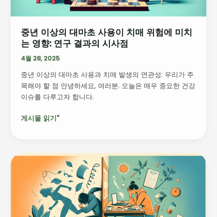
용
이
중년 이상의 대마초 사용이 치매 위험에 미치
치
는 영향: 연구 결과의 시사점
매
위
4월 28, 2025
험
중년 이상의 대마초 사용과 치매 발생의 연관성: 우리가 주
에
목해야 할 점 안녕하세요, 여러분. 오늘은 매우 중요한 건강
미
이슈를 다루고자 합니다.
치
는
게시물 읽기"
영
향:
연
구
만
결
성
과
피
의
로
시
의
사
숨