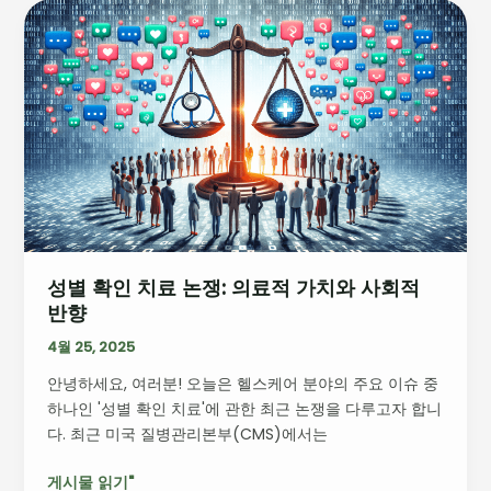
전
성
전
별
략
확
인
치
료
논
쟁:
의
료
적
성별 확인 치료 논쟁: 의료적 가치와 사회적
가
반향
치
와
4월 25, 2025
사
안녕하세요, 여러분! 오늘은 헬스케어 분야의 주요 이슈 중
회
하나인 '성별 확인 치료'에 관한 최근 논쟁을 다루고자 합니
적
다. 최근 미국 질병관리본부(CMS)에서는
반
향
게시물 읽기"