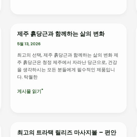
거
세
척
천
5p
제주 흙당근과 함께하는 삶의 변화
제
제
주
5월 13, 2026
품
흙
소
최고의 선택, 제주 흙당근과 함께하는 삶의 변화 제
당
개
주 흙당근은 청정 제주에서 자라난 당근으로, 건강
근
및
을 생각하시는 모든 분들에게 필수적인 제품입니
과
이
다. 탁월한
함
용
께
혜
게시물 읽기"
하
택”
는
삶
의
변
화
최고의 트라택 릴리즈 마사지볼 – 편안
최