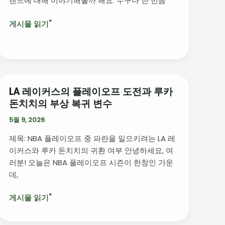
렌드에 대해 이야기해볼까 해요. 누구나 한 번쯤
한
향
놓
과
게시물 읽기"
칠
교
수
훈
없
는
최
신
LA 레이커스의 플레이오프 도전과 루카
LA
뉴
돈치치의 부상 복귀 변수
레
스
이
5월 9, 2026
와
커
트
제목: NBA 플레이오프 중 파란을 일으키려는 LA 레
스
렌
이커스와 루카 돈치치의 귀환 여부 안녕하세요, 여
의
드
러분! 오늘은 NBA 플레이오프 시즌이 한창인 가운
플
소
데,
레
개
이
게시물 읽기"
오
프
도