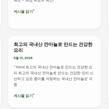
세트 – 최강 속도의 혁신!
입
하
초
는
게시물 읽기"
고
비
속
밀
충
전
기
+
최고의 국내산 깐마늘로 만드는 건강한
최
케
요리
고
이
의
5월 10, 2026
블
국
세
“`html 최고의 국내산 깐마늘로 만드는 건강한 요
내
트
리 최고의 국내산 깐마늘로 만드는 건강한 요리 신
산
–
선하고 깊은 풍미를 자랑하는 국내산 깐마늘은 각
깐
최
종
마
강
늘
속
게시물 읽기"
로
도
만
의
드