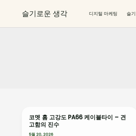
콘
텐
슬기로운 생각
디지털 마케팅
슬기
츠
로
건
너
뛰
기
코멧 홈 고강도 PA66 케이블타이 – 견
코
고함의 진수
멧
홈
5월 20, 2026