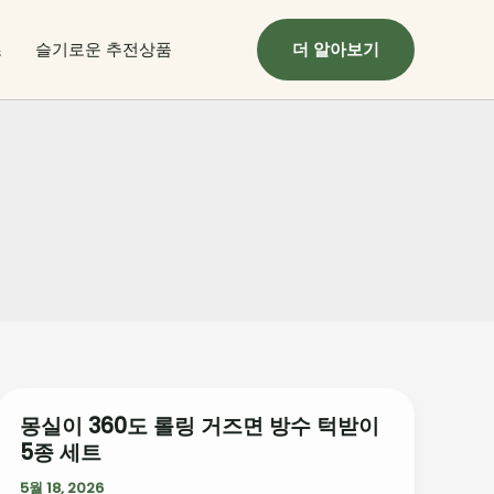
츠
슬기로운 추전상품
더 알아보기
몽실이 360도 롤링 거즈면 방수 턱받이
몽
5종 세트
실
이
5월 18, 2026