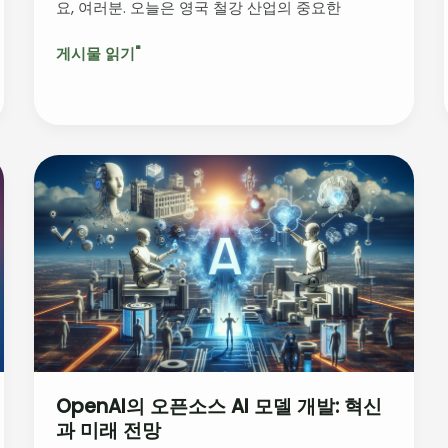
요, 여러분. 오늘은 영국 철강 산업의 중요한
략
적
게시물 읽기"
개
입
OpenAI
의
오
픈
소
스
AI
모
델
개
OpenAI의 오픈소스 AI 모델 개발: 혁신
발:
과 미래 전망
혁