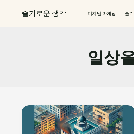
콘
텐
슬기로운 생각
디지털 마케팅
슬기
츠
로
건
너
뛰
일상을
기
펜
실
베
이