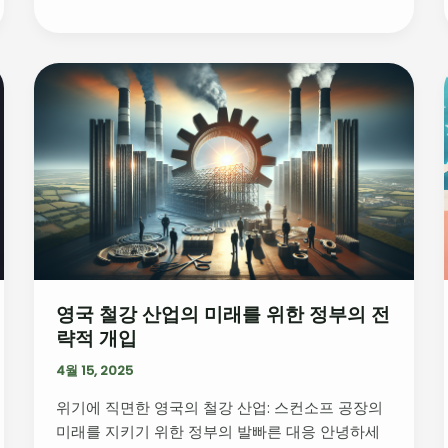
행
과
이
영
민
국
정
철
책
강
의
산
교
업
훈
의
미
래
를
영국 철강 산업의 미래를 위한 정부의 전
위
략적 개입
한
정
4월 15, 2025
부
위기에 직면한 영국의 철강 산업: 스컨소프 공장의
의
미래를 지키기 위한 정부의 발빠른 대응 안녕하세
전