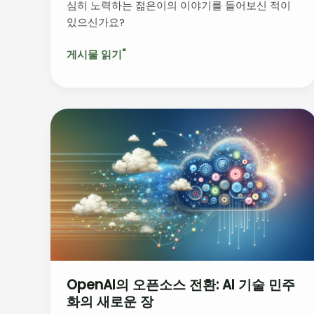
심히 노력하는 젊은이의 이야기를 들어보신 적이
가
있으신가요?
남
긴
게시물 읽기"
빛
OpenAI
의
오
픈
소
스
전
환:
AI
기
OpenAI의 오픈소스 전환: AI 기술 민주
술
화의 새로운 장
민