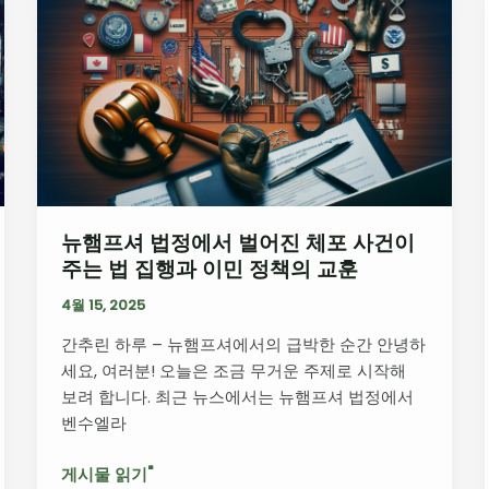
햄
프
셔
법
정
에
서
벌
어
뉴햄프셔 법정에서 벌어진 체포 사건이
진
주는 법 집행과 이민 정책의 교훈
체
포
4월 15, 2025
사
간추린 하루 – 뉴햄프셔에서의 급박한 순간 안녕하
건
세요, 여러분! 오늘은 조금 무거운 주제로 시작해
이
보려 합니다. 최근 뉴스에서는 뉴햄프셔 법정에서
주
벤수엘라
는
법
게시물 읽기"
집