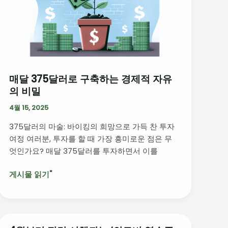
러
로
구
축
하
는
매달 375달러로 구축하는 경제적 자유
경
의 비밀
제
적
4월 15, 2025
자
375달러의 마술: 바이킹의 희망으로 가득 찬 투자
유
여정 여러분, 투자를 할 때 가장 흥미로운 점은 무
의
엇인가요? 매달 375달러를 투자하면서 이를
비
밀
게시물 읽기"