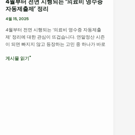
4월부터 전면 시행되는 ‘의료비 영수증
4
자동제출제’ 정리
월
부
4월 15, 2025
터
4월부터 전면 시행되는 ‘의료비 영수증 자동제출
전
제’ 정리에 대한 관심이 뜨겁습니다. 연말정산 시즌
면
이 되면 빠지지 않고 등장하는 고민 중 하나가 바로
시
행
게시물 읽기"
되
는
‘의
료
비
영
수
증
자
동
제