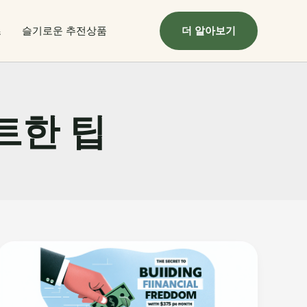
츠
슬기로운 추전상품
더 알아보기
트한 팁
매
달
375
달