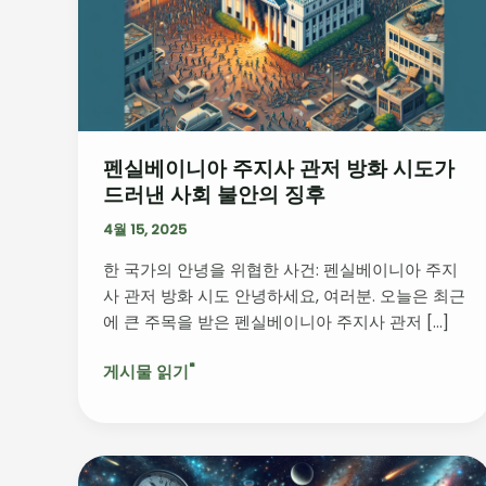
니
아
주
지
사
관
펜실베이니아 주지사 관저 방화 시도가
저
드러낸 사회 불안의 징후
방
화
4월 15, 2025
시
한 국가의 안녕을 위협한 사건: 펜실베이니아 주지
도
사 관저 방화 시도 안녕하세요, 여러분. 오늘은 최근
가
에 큰 주목을 받은 펜실베이니아 주지사 관저 […]
드
러
게시물 읽기"
낸
사
회
불
우
안