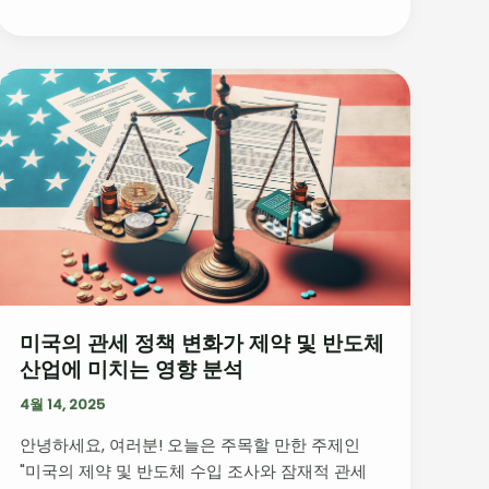
출
제’
정
미
리
국
의
관
세
정
책
변
화
가
미국의 관세 정책 변화가 제약 및 반도체
제
산업에 미치는 영향 분석
약
및
4월 14, 2025
반
안녕하세요, 여러분! 오늘은 주목할 만한 주제인
도
"미국의 제약 및 반도체 수입 조사와 잠재적 관세
체