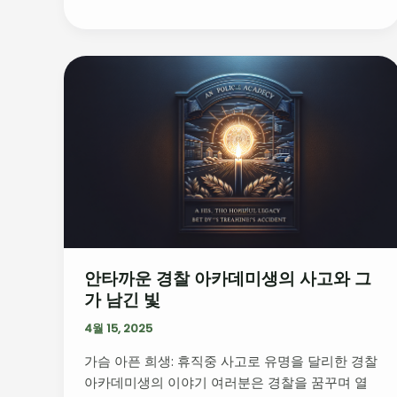
미
안
타
까
운
경
찰
아
카
데
미
안타까운 경찰 아카데미생의 사고와 그
생
가 남긴 빛
의
사
4월 15, 2025
고
가슴 아픈 희생: 휴직중 사고로 유명을 달리한 경찰
와
아카데미생의 이야기 여러분은 경찰을 꿈꾸며 열
그