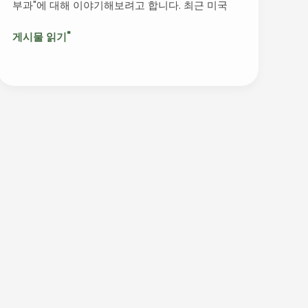
부과"에 대해 이야기해보려고 합니다. 최근 미국
산
업
게시물 읽기"
에
미
치
는
영
향
분
석