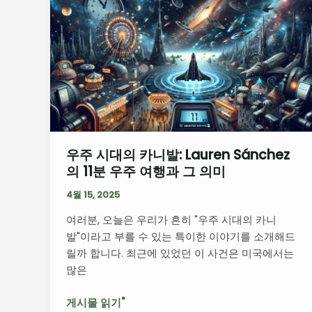
주
의
시
징
대
후
의
카
니
발:
Lauren
Sánchez
우주 시대의 카니발: Lauren Sánchez
의
의 11분 우주 여행과 그 의미
11
분
4월 15, 2025
우
여러분, 오늘은 우리가 흔히 "우주 시대의 카니
주
발"이라고 부를 수 있는 특이한 이야기를 소개해드
여
릴까 합니다. 최근에 있었던 이 사건은 미국에서는
행
많은
과
그
게시물 읽기"
의