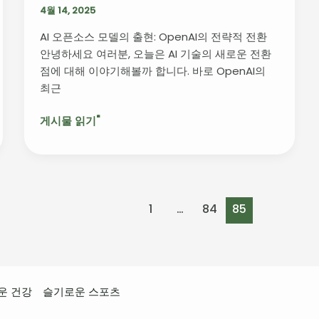
신
4월 14, 2025
과
AI 오픈소스 모델의 출현: OpenAI의 전략적 전환
미
안녕하세요 여러분, 오늘은 AI 기술의 새로운 전환
래
점에 대해 이야기해볼까 합니다. 바로 OpenAI의
전
최근
망
게시물 읽기"
1
…
84
85
운 건강
슬기로운 스포츠