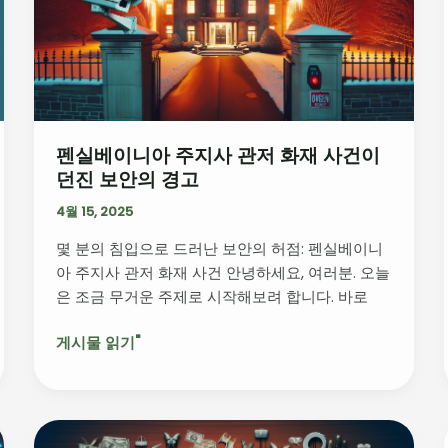
니
아
주
지
사
관
펜실베이니아 주지사 관저 화재 사건이
저
던진 보안의 경고
화
재
4월 15, 2025
사
몇 분의 침입으로 드러난 보안의 허점: 펜실베이니
건
아 주지사 관저 화재 사건 안녕하세요, 여러분. 오늘
이
은 조금 무거운 주제로 시작해보려 합니다. 바로
던
진
게시물 읽기"
보
안
의
경
뉴
고