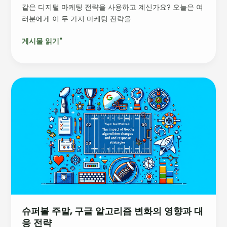
같은 디지털 마케팅 전략을 사용하고 계신가요? 오늘은 여
리
러분에게 이 두 가지 마케팅 전략을
뷰
션
게시물 읽기"
모
델
활
용
슈
법
퍼
볼
주
말,
구
글
알
고
리
즘
슈퍼볼 주말, 구글 알고리즘 변화의 영향과 대
변
응 전략
화