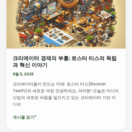
이
터
경
제
의
부
흥:
로
크리에이터 경제의 부흥: 로스터 티스의 독립
스
과 혁신 이야기
터
티
9월 5, 2025
스
크리에이터들이 만드는 미래: 로스터 티스(Rooster
의
Teeth)의 새로운 여정 안녕하세요, 여러분! 오늘은 미디어
독
산업의 새로운 바람을 일으키고 있는 크리에이터 기반 미
립
디어
과
혁
게시물 읽기"
신
이