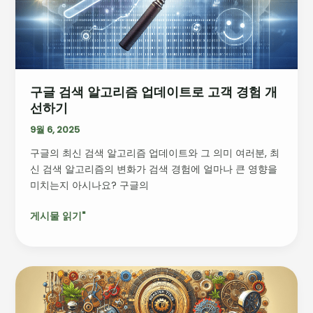
리
즘
업
데
이
구글 검색 알고리즘 업데이트로 고객 경험 개
트
선하기
로
고
9월 6, 2025
객
구글의 최신 검색 알고리즘 업데이트와 그 의미 여러분, 최
경
신 검색 알고리즘의 변화가 검색 경험에 얼마나 큰 영향을
험
미치는지 아시나요? 구글의
개
선
게시물 읽기"
하
기
크
리
에