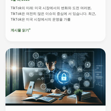
망
TikTok의 미래: 미국 시장에서의 변화와 도전 여러분,
분
TikTok은 여전히 많은 이슈의 중심에 서 있습니다. 최근,
석
TikTok은 미국 시장에서의 운명을 가를
게시물 읽기"
개
인
화
와
사
생
활
보
호:
디
지