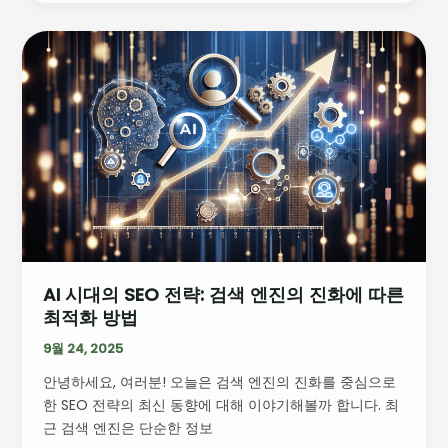
지
털
AI
생
시
태
대
계
의
의
SEO
변
전
화
략:
검
색
엔
진
AI 시대의 SEO 전략: 검색 엔진의 진화에 따른
의
최적화 방법
진
화
9월 24, 2025
에
안녕하세요, 여러분! 오늘은 검색 엔진의 진화를 중심으로
따
한 SEO 전략의 최신 동향에 대해 이야기해볼까 합니다. 최
른
근 검색 엔진은 단순한 정보
최