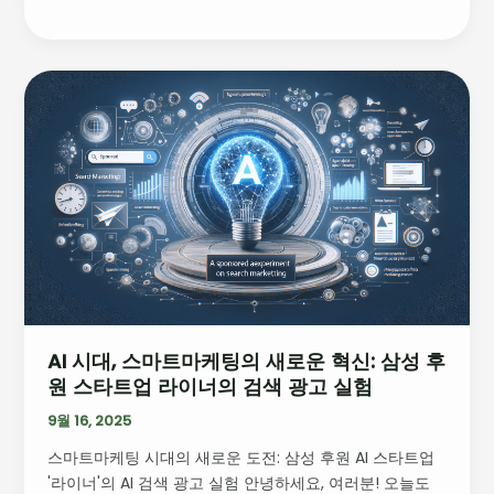
AI
시
대,
스
마
트
마
케
팅
의
새
AI 시대, 스마트마케팅의 새로운 혁신: 삼성 후
로
원 스타트업 라이너의 검색 광고 실험
운
혁
9월 16, 2025
신:
스마트마케팅 시대의 새로운 도전: 삼성 후원 AI 스타트업
삼
'라이너'의 AI 검색 광고 실험 안녕하세요, 여러분! 오늘도
성