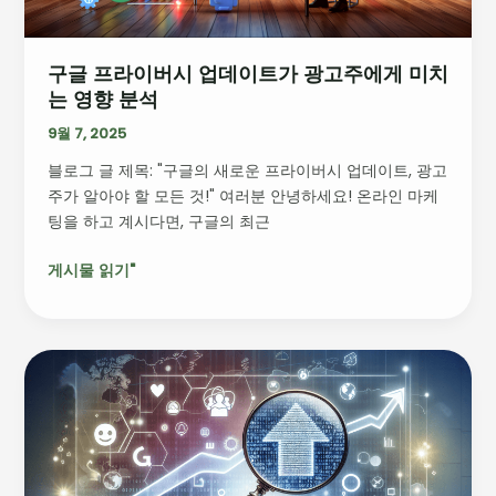
이
트
구글 프라이버시 업데이트가 광고주에게 미치
가
는 영향 분석
광
고
9월 7, 2025
주
블로그 글 제목: "구글의 새로운 프라이버시 업데이트, 광고
에
주가 알아야 할 모든 것!" 여러분 안녕하세요! 온라인 마케
게
팅을 하고 계시다면, 구글의 최근
미
치
게시물 읽기"
는
영
향
분
구
석
글
검
색
알
고