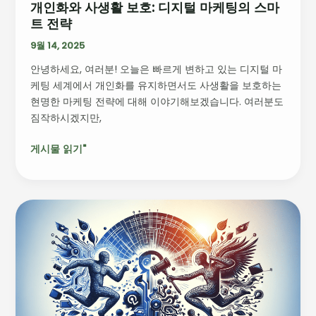
개인화와 사생활 보호: 디지털 마케팅의 스마
털
트 전략
마
케
9월 14, 2025
팅
안녕하세요, 여러분! 오늘은 빠르게 변하고 있는 디지털 마
의
케팅 세계에서 개인화를 유지하면서도 사생활을 보호하는
스
현명한 마케팅 전략에 대해 이야기해보겠습니다. 여러분도
마
짐작하시겠지만,
트
전
게시물 읽기"
략
디
지
털
마
케
팅
의