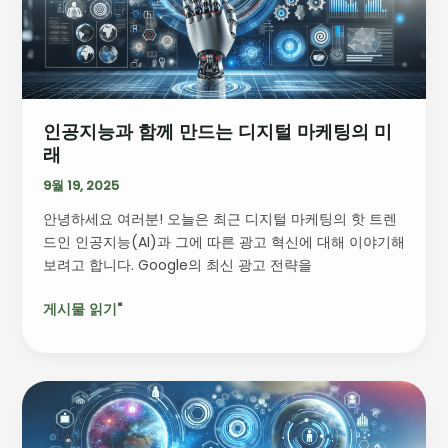
께
만
드
는
디
인공지능과 함께 만드는 디지털 마케팅의 미
지
래
털
마
9월 19, 2025
케
안녕하세요 여러분! 오늘은 최근 디지털 마케팅의 핫 트렌
팅
드인 인공지능(AI)과 그에 따른 광고 혁신에 대해 이야기해
의
보려고 합니다. Google의 최신 광고 전략을
미
래
게시물 읽기"
WPP
와
Stagwell: