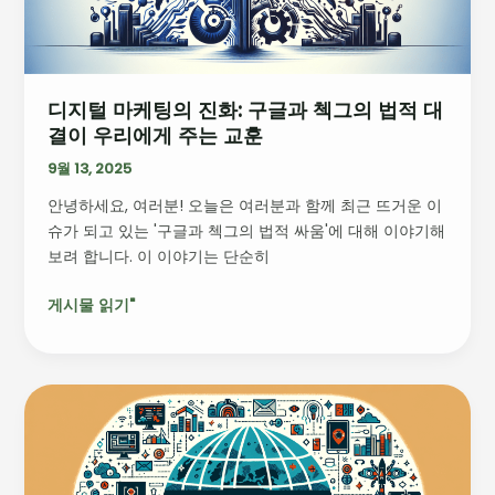
진
화:
구
글
디지털 마케팅의 진화: 구글과 첵그의 법적 대
과
결이 우리에게 주는 교훈
첵
그
9월 13, 2025
의
안녕하세요, 여러분! 오늘은 여러분과 함께 최근 뜨거운 이
법
슈가 되고 있는 '구글과 첵그의 법적 싸움'에 대해 이야기해
적
보려 합니다. 이 이야기는 단순히
대
결
게시물 읽기"
이
우
리
에
크
게
로
주
스
는
미
교