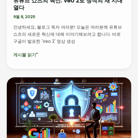
유튜브 쇼츠의 혁신: Veo 2로 창작의 새 시대
창
열다
작
의
9월 8, 2025
새
안녕하세요, 블로그 독자 여러분! 오늘은 여러분께 유튜브
시
쇼츠의 새로운 혁신에 대해 이야기해보려고 합니다. 바로
대
구글이 발표한 'Veo 2' 영상 생성
열
다
게시물 읽기"
구
글
프
라
이
버
시
업
데