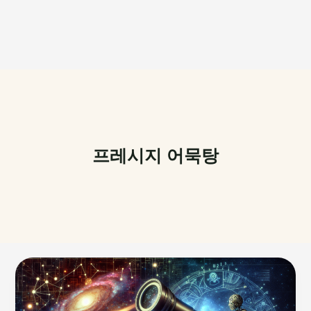
프레시지 어묵탕
검
색
엔