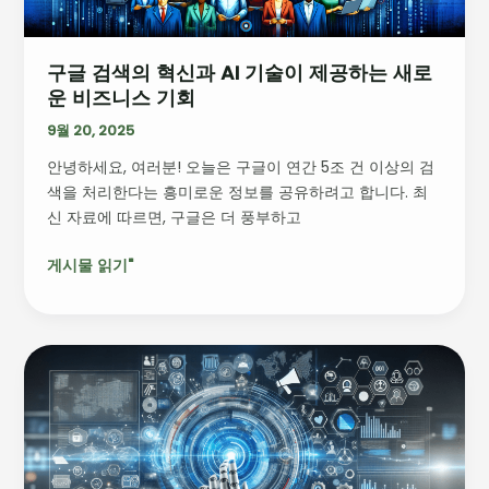
기
술
구글 검색의 혁신과 AI 기술이 제공하는 새로
이
운 비즈니스 기회
제
공
9월 20, 2025
하
안녕하세요, 여러분! 오늘은 구글이 연간 5조 건 이상의 검
는
색을 처리한다는 흥미로운 정보를 공유하려고 합니다. 최
새
신 자료에 따르면, 구글은 더 풍부하고
로
운
게시물 읽기"
비
즈
니
스
인
기
공
회
지
능
과
함