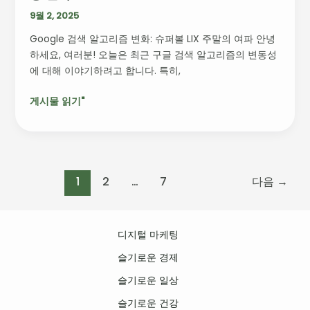
의
9월 2, 2025
영
Google 검색 알고리즘 변화: 슈퍼볼 LIX 주말의 여파 안녕
향
하세요, 여러분! 오늘은 최근 구글 검색 알고리즘의 변동성
과
에 대해 이야기하려고 합니다. 특히,
대
응
게시물 읽기"
전
략
1
2
…
7
다음
→
디지털 마케팅
슬기로운 경제
슬기로운 일상
슬기로운 건강