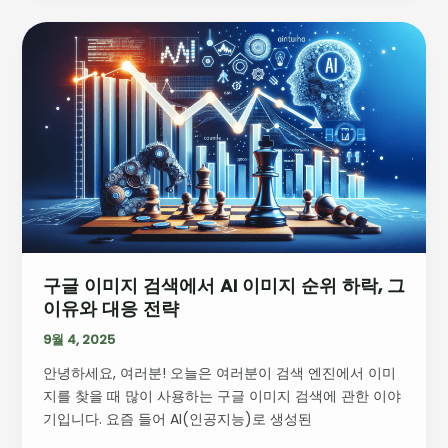
야
기
구
글
이
미
지
검
색
에
서
AI
이
구글 이미지 검색에서 AI 이미지 순위 하락, 그
미
이유와 대응 전략
지
순
9월 4, 2025
위
안녕하세요, 여러분! 오늘은 여러분이 검색 엔진에서 이미
하
지를 찾을 때 많이 사용하는 구글 이미지 검색에 관한 이야
락,
기입니다. 요즘 들어 AI(인공지능)로 생성된
그
이