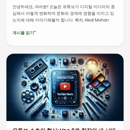
도
안녕하세요, 여러분! 오늘은 유튜브가 디지털 미디어의 중
를
심에서 어떻게 변화하며 문화와 경제에 영향을 미치고 있
다
는지에 대해 이야기해볼까 합니다. 특히, Neal Mohan
시
쓰
게시물 읽기"
다
유
튜
브
쇼
츠
의
혁
신:
Veo
2
로