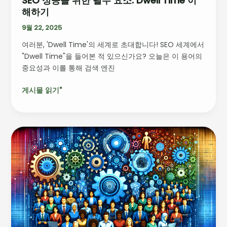
SEO 성공을 위한 필수 요소: Dwell Time 이
해하기
이
해
9월 22, 2025
하
여러분, 'Dwell Time'의 세계로 초대합니다! SEO 세계에서
기
"Dwell Time"을 들어본 적 있으신가요? 오늘은 이 용어의
중요성과 이를 통해 검색 엔진
게시물 읽기"
구
글
검
색
의
혁
신
과
AI