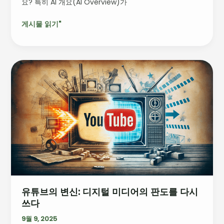
요? 특히 AI 개요(AI Overview)가
회
를
게시물 읽기"
잡
아
라!
유
튜
브
의
변
신:
디
지
털
미
디
유튜브의 변신: 디지털 미디어의 판도를 다시
어
쓰다
의
판
9월 9, 2025