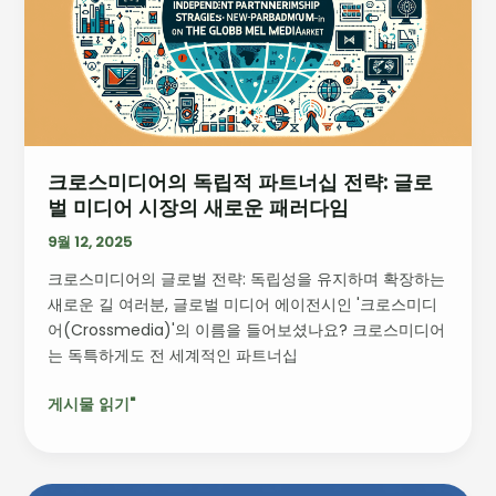
디
훈
어
의
독
립
적
파
크로스미디어의 독립적 파트너십 전략: 글로
트
벌 미디어 시장의 새로운 패러다임
너
십
9월 12, 2025
전
크로스미디어의 글로벌 전략: 독립성을 유지하며 확장하는
략:
새로운 길 여러분, 글로벌 미디어 에이전시인 '크로스미디
글
어(Crossmedia)'의 이름을 들어보셨나요? 크로스미디어
로
는 독특하게도 전 세계적인 파트너십
벌
미
게시물 읽기"
디
어
시
장
구