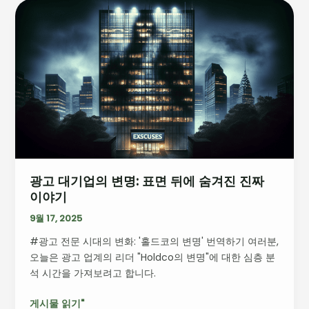
광
고
대
기
업
의
변
명:
표
면
뒤
광고 대기업의 변명: 표면 뒤에 숨겨진 진짜
에
이야기
숨
겨
9월 17, 2025
진
#광고 전문 시대의 변화: '홀드코의 변명' 번역하기 여러분,
진
오늘은 광고 업계의 리더 "Holdco의 변명"에 대한 심층 분
짜
석 시간을 가져보려고 합니다.
이
야
게시물 읽기"
기