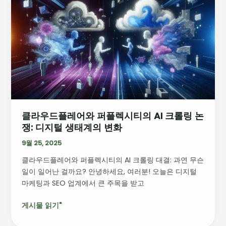
우
드
플
레
어
와
퍼
플
렉
클라우드플레어와 퍼플렉시티의 AI 크롤링 논
시
쟁: 디지털 생태계의 변화
티
의
9월 25, 2025
AI
클라우드플레어와 퍼플렉시티의 AI 크롤링 대결: 과연 무슨
크
일이 일어난 걸까요? 안녕하세요, 여러분! 오늘은 디지털
롤
마케팅과 SEO 업계에서 큰 주목을 받고
링
논
게시물 읽기"
쟁:
디