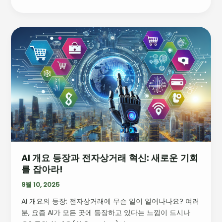
과
대
응
AI
전
개
략
요
등
장
과
전
자
상
거
래
AI 개요 등장과 전자상거래 혁신: 새로운 기회
혁
를 잡아라!
신:
새
9월 10, 2025
로
AI 개요의 등장: 전자상거래에 무슨 일이 일어나나요? 여러
운
분, 요즘 AI가 모든 곳에 등장하고 있다는 느낌이 드시나
기