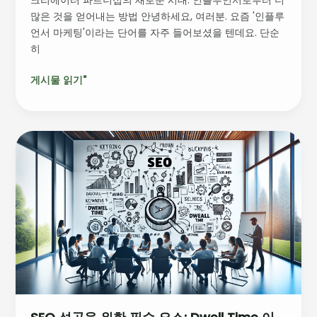
호
많은 것을 얻어내는 방법 안녕하세요, 여러분. 요즘 '인플루
와
언서 마케팅'이라는 단어를 자주 들어보셨을 텐데요. 단순
커
히
뮤
니
게시물 읽기"
티
구
축
전
SEO
략
성
공
을
위
한
필
수
요
소:
Dwell
Time