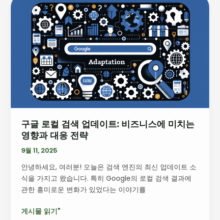
의
글
새
로
로
컬
운
검
패
색
러
업
다
데
임
이
트:
비
구글 로컬 검색 업데이트: 비즈니스에 미치는
즈
영향과 대응 전략
니
스
9월 11, 2025
에
안녕하세요, 여러분! 오늘은 검색 엔진의 최신 업데이트 소
미
식을 가지고 왔습니다. 특히 Google의 로컬 검색 결과에
치
관한 흥미로운 변화가 있었다는 이야기를
는
영
게시물 읽기"
향