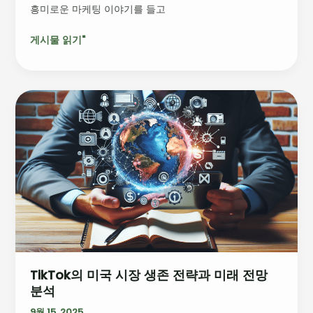
흥미로운 마케팅 이야기를 들고
후
원
게시물 읽기"
스
타
트
업
TikTok
라
의
이
미
너
국
의
시
검
장
색
생
광
존
고
전
실
략
험
과
TikTok의 미국 시장 생존 전략과 미래 전망
미
분석
래
전
9월 15, 2025