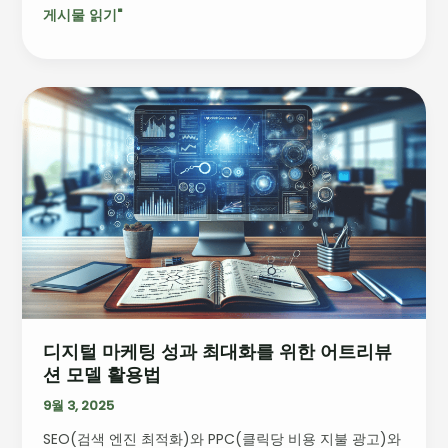
게시물 읽기"
유
와
대
응
디
전
지
략
털
마
케
팅
성
과
최
대
화
디지털 마케팅 성과 최대화를 위한 어트리뷰
를
션 모델 활용법
위
한
9월 3, 2025
어
SEO(검색 엔진 최적화)와 PPC(클릭당 비용 지불 광고)와
트