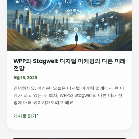
디
지
털
마
케
팅
의
다
WPP와 Stagwell: 디지털 마케팅의 다른 미래
른
전망
미
래
9월 18, 2025
전
안녕하세요, 여러분! 오늘은 디지털 마케팅 업계에서 큰 이
망
슈가 되고 있는 두 회사, WPP와 Stagwell의 다른 미래 전
망에 대해 이야기해보려고 해요.
게시물 읽기"