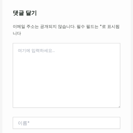
댓글 달기
이메일 주소는 공개되지 않습니다.
필수 필드는
*
로 표시됩
니다
여
기
에
입
력
하
세
요...
이
름
*