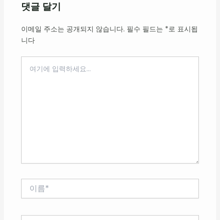
댓글 달기
이메일 주소는 공개되지 않습니다.
필수 필드는
*
로 표시됩
니다
여
기
에
입
력
하
세
요...
이
름
*
이