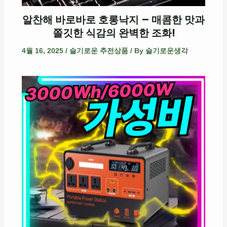
알찬해 바로바로 호롱낙지 – 매콤한 맛과
쫄깃한 식감의 완벽한 조화!
4월 16, 2025
/
슬기로운 추전상품
/ By
슬기로운생각