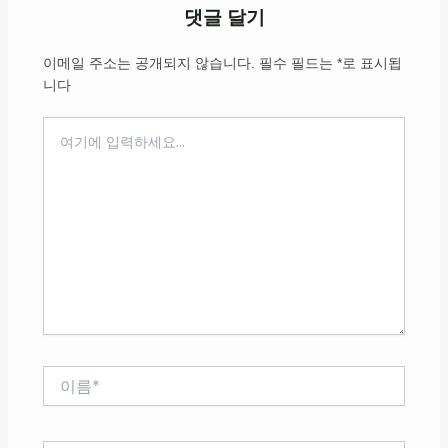
댓글 달기
이메일 주소는 공개되지 않습니다.
필수 필드는
*
로 표시됩
니다
여
기
에
입
력
하
세
요...
이
름
*