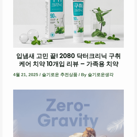
입냄새 고민 끝! 2080 닥터크리닉 구취
케어 치약 10개입 리뷰 – 가족용 치약
4월 21, 2025
/
슬기로운 추전상품
/ By
슬기로운생각