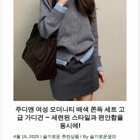
주디앤 여성 모더니티 배색 쫀득 세트 고
급 가디건 – 세련된 스타일과 편안함을
동시에!
4월 16, 2025
/
슬기로운 추전상품
/ By
슬기로운생각