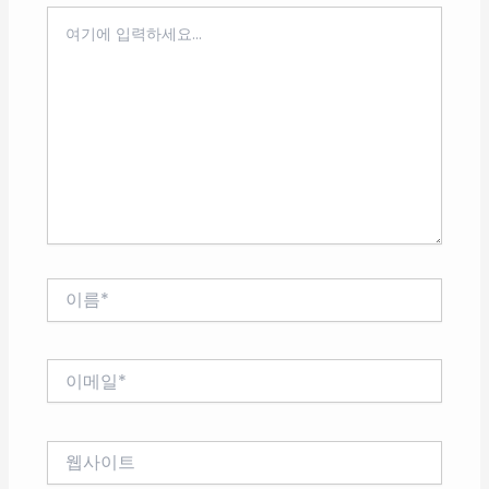
여
기
에
입
력
하
세
요...
이
름
*
이
메
일
*
웹
사