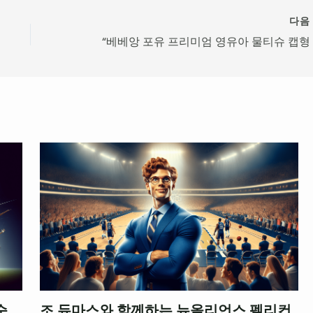
다
순
조 듀마스와 함께하는 뉴올리언스 펠리컨