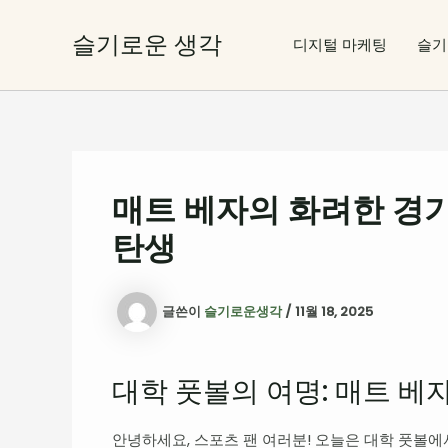
콘
텐
슬기로운 생각
디지털 마케팅
슬기
츠
로
건
너
뛰
기
매트 베자의 화려한 경
탄생
글쓴이
슬기로운생각
/
11월 18, 2025
대학 풋볼의 여명: 매트 베
안녕하세요, 스포츠 팬 여러분! 오늘은 대학 풋볼에