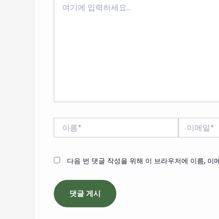
기
에
입
력
하
세
요...
이
이
름
메
*
일
*
다음 번 댓글 작성을 위해 이 브라우저에 이름, 이