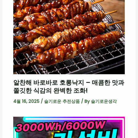
알찬해 바로바로 호롱낙지 – 매콤한 맛과
쫄깃한 식감의 완벽한 조화!
4월 16, 2025
/
슬기로운 추전상품
/ By
슬기로운생각