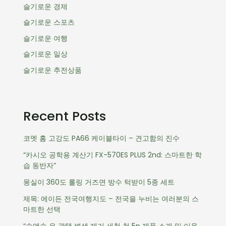
슬기로운 경제
슬기로운 스포츠
슬기로운 여행
슬기로운 일상
슬기로운 추전상품
Recent Posts
코멧 홈 고강도 PA66 케이블타이 – 견고함의 진수
“카시오 공학용 계산기 FX-570ES PLUS 2nd: 스마트한 학
습 동반자”
몽실이 360도 롤링 거즈면 방수 턱받이 5종 세트
제목: 에이든 전국여행지도 – 전국을 누비는 여러분의 스
마트한 선택
“솔앤솔 은 광택 변색 제거 세척 천 5p 제품 소개 및 이용