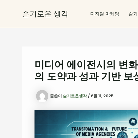
콘
텐
슬기로운 생각
디지털 마케팅
슬기
츠
로
건
너
뛰
기
미디어 에이전시의 변화
의 도약과 성과 기반 보
글쓴이
슬기로운생각
/
6월 11, 2025