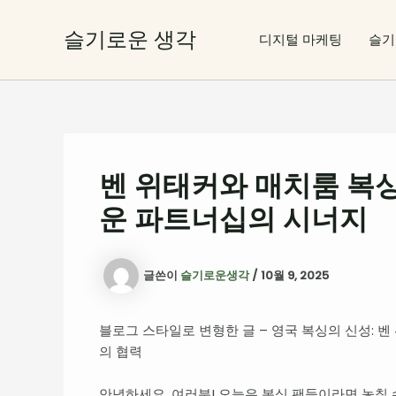
콘
텐
슬기로운 생각
디지털 마케팅
슬기
츠
로
건
너
뛰
기
벤 위태커와 매치룸 복싱
운 파트너십의 시너지
글쓴이
슬기로운생각
/
10월 9, 2025
블로그 스타일로 변형한 글 – 영국 복싱의 신성: 벤 위태커
의 협력
안녕하세요, 여러분! 오늘은 복싱 팬들이라면 놓칠 