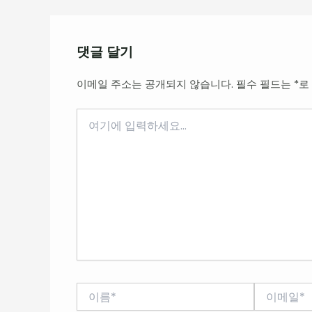
댓글 달기
이메일 주소는 공개되지 않습니다.
필수 필드는
*
로
여
기
에
입
력
하
세
요...
이
이
름
메