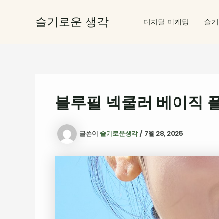
콘
텐
슬기로운 생각
디지털 마케팅
슬기
츠
로
건
너
뛰
기
블루필 넥쿨러 베이직 플
글쓴이
슬기로운생각
/
7월 28, 2025