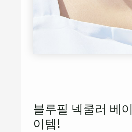
블루필 넥쿨러 베이
이템!