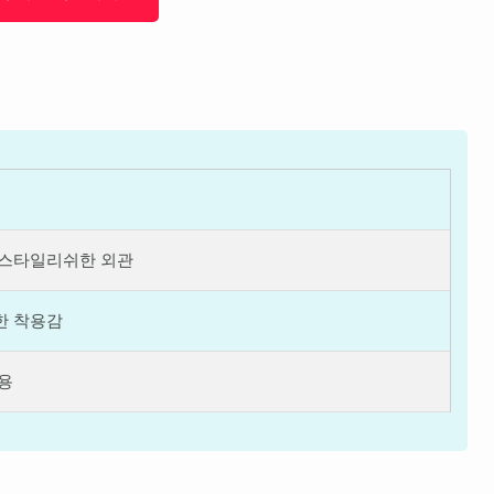
 스타일리쉬한 외관
한 착용감
용