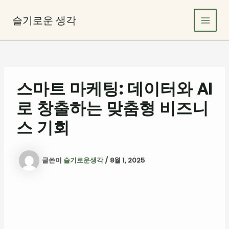
콘
Main
텐
슬기로운 생각
Men
츠
로
건
너
뛰
스마트 마케팅: 데이터와 AI
기
로 창출하는 맞춤형 비즈니
스 기회
글쓴이
슬기로운생각
/
8월 1, 2025