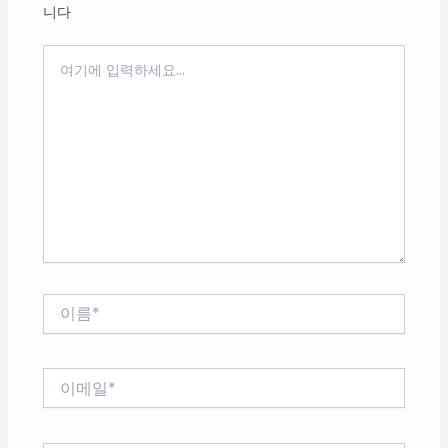
니다
여
기
에
입
력
하
세
요...
이
름
*
이
메
일
*