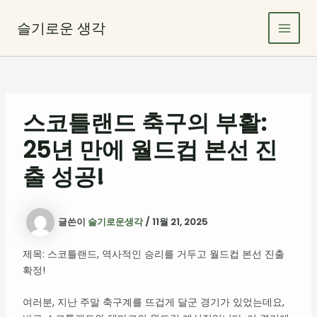
콘
Main
텐
슬기로운 생각
Men
츠
로
건
너
뛰
스코틀랜드 축구의 부활:
기
25년 만에 월드컵 본선 진
출 성공!
글쓴이
슬기로운생각
/
11월 21, 2025
제목: 스코틀랜드, 역사적인 승리를 거두고 월드컵 본선 진출
확정!
여러분, 지난 주말 축구계를 뜨겁게 달군 경기가 있었는데요,