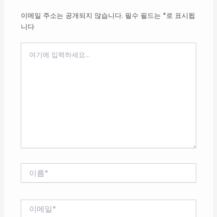
이메일 주소는 공개되지 않습니다.
필수 필드는
*
로 표시됩
니다
여
기
에
입
력
하
세
요...
이
름
*
이
메