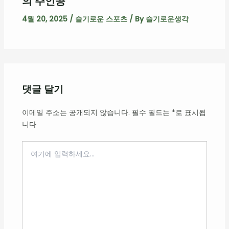
의 주인공
4월 20, 2025
/
슬기로운 스포츠
/ By
슬기로운생각
댓글 달기
이메일 주소는 공개되지 않습니다.
필수 필드는
*
로 표시됩
니다
여
기
에
입
력
하
세
요...