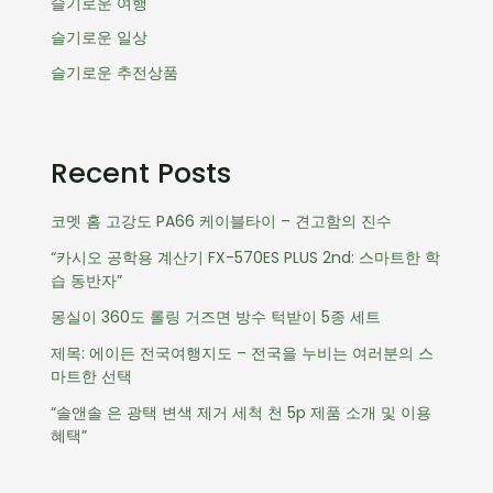
슬기로운 여행
슬기로운 일상
슬기로운 추전상품
Recent Posts
코멧 홈 고강도 PA66 케이블타이 – 견고함의 진수
“카시오 공학용 계산기 FX-570ES PLUS 2nd: 스마트한 학
습 동반자”
몽실이 360도 롤링 거즈면 방수 턱받이 5종 세트
제목: 에이든 전국여행지도 – 전국을 누비는 여러분의 스
마트한 선택
“솔앤솔 은 광택 변색 제거 세척 천 5p 제품 소개 및 이용
혜택”