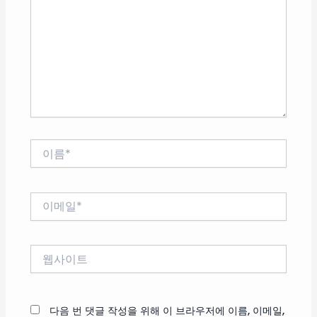
입
력
하
세
요...
이
름
*
이
메
일
*
웹
사
이
트
다음 번 댓글 작성을 위해 이 브라우저에 이름, 이메일,