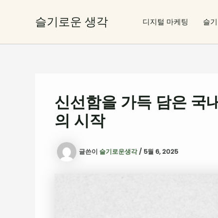
콘
텐
슬기로운 생각
디지털 마케팅
슬기
츠
로
건
너
뛰
기
신선함을 가득 담은 국내
의 시작
글쓴이
슬기로운생각
/
5월 6, 2025