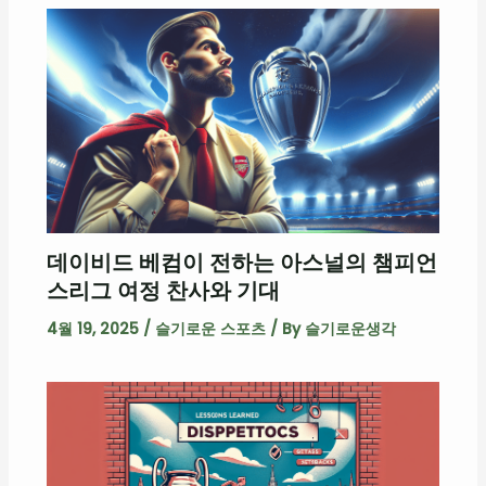
데이비드 베컴이 전하는 아스널의 챔피언
스리그 여정 찬사와 기대
4월 19, 2025
/
슬기로운 스포츠
/ By
슬기로운생각