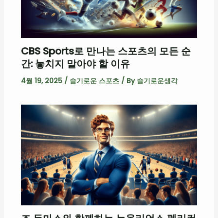
CBS Sports로 만나는 스포츠의 모든 순
간: 놓치지 말아야 할 이유
4월 19, 2025
/
슬기로운 스포츠
/ By
슬기로운생각