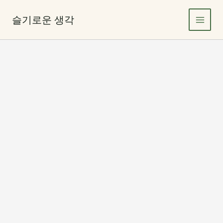
콘
Main
텐
슬기로운 생각
Men
츠
로
건
너
뛰
기