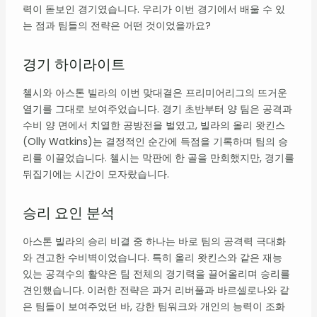
력이 돋보인 경기였습니다. 우리가 이번 경기에서 배울 수 있
는 점과 팀들의 전략은 어떤 것이었을까요?
경기 하이라이트
첼시와 아스톤 빌라의 이번 맞대결은 프리미어리그의 뜨거운
열기를 그대로 보여주었습니다. 경기 초반부터 양 팀은 공격과
수비 양 면에서 치열한 공방전을 벌였고, 빌라의 올리 왓킨스
(Olly Watkins)는 결정적인 순간에 득점을 기록하며 팀의 승
리를 이끌었습니다. 첼시는 막판에 한 골을 만회했지만, 경기를
뒤집기에는 시간이 모자랐습니다.
승리 요인 분석
아스톤 빌라의 승리 비결 중 하나는 바로 팀의 공격력 극대화
와 견고한 수비벽이었습니다. 특히 올리 왓킨스와 같은 재능
있는 공격수의 활약은 팀 전체의 경기력을 끌어올리며 승리를
견인했습니다. 이러한 전략은 과거 리버풀과 바르셀로나와 같
은 팀들이 보여주었던 바, 강한 팀워크와 개인의 능력이 조화