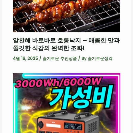
알찬해 바로바로 호롱낙지 – 매콤한 맛과
쫄깃한 식감의 완벽한 조화!
4월 16, 2025
/
슬기로운 추전상품
/ By
슬기로운생각