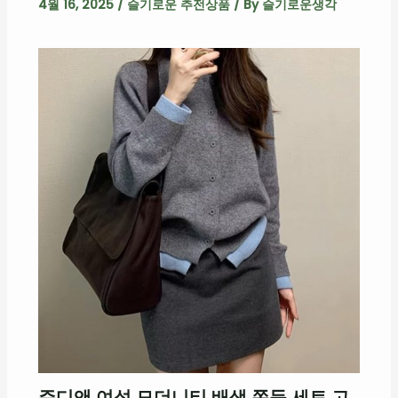
4월 16, 2025
/
슬기로운 추전상품
/ By
슬기로운생각
주디앤 여성 모더니티 배색 쫀득 세트 고