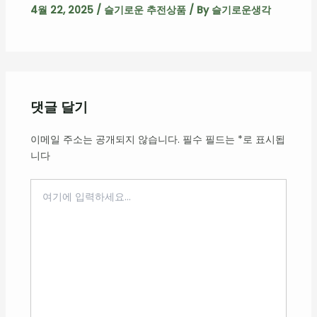
4월 22, 2025
/
슬기로운 추전상품
/ By
슬기로운생각
댓글 달기
이메일 주소는 공개되지 않습니다.
필수 필드는
*
로 표시됩
니다
여
기
에
입
력
하
세
요...