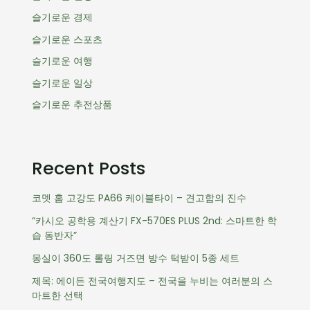
슬기로운 경제
슬기로운 스포츠
슬기로운 여행
슬기로운 일상
슬기로운 추전상품
Recent Posts
코멧 홈 고강도 PA66 케이블타이 – 견고함의 진수
“카시오 공학용 계산기 FX-570ES PLUS 2nd: 스마트한 학
습 동반자”
몽실이 360도 롤링 거즈면 방수 턱받이 5종 세트
제목: 에이든 전국여행지도 – 전국을 누비는 여러분의 스
마트한 선택