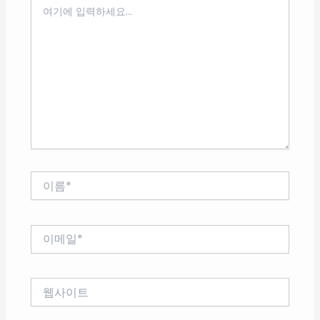
여
기
에
입
력
하
세
요...
이
름
*
이
메
일
*
웹
사
이