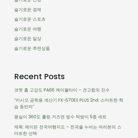
슬기로운 경제
슬기로운 스포츠
슬기로운 여행
슬기로운 일상
슬기로운 추전상품
Recent Posts
코멧 홈 고강도 PA66 케이블타이 – 견고함의 진수
“카시오 공학용 계산기 FX-570ES PLUS 2nd: 스마트한 학
습 동반자”
몽실이 360도 롤링 거즈면 방수 턱받이 5종 세트
제목: 에이든 전국여행지도 – 전국을 누비는 여러분의 스
마트한 선택