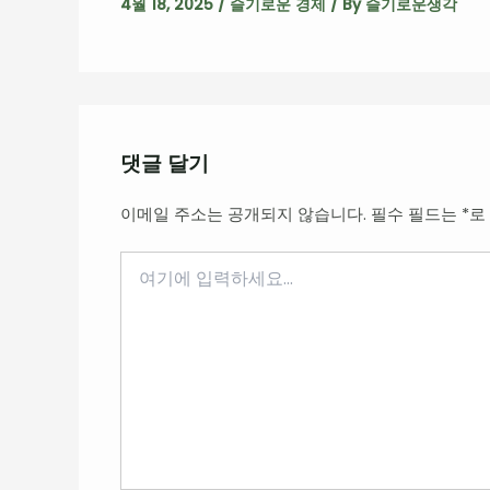
4월 18, 2025
/
슬기로운 경제
/ By
슬기로운생각
댓글 달기
이메일 주소는 공개되지 않습니다.
필수 필드는
*
로
여
기
에
입
력
하
세
요...