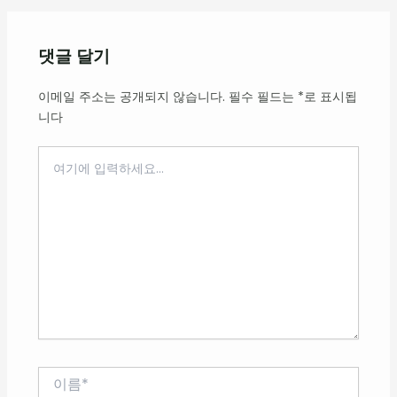
댓글 달기
이메일 주소는 공개되지 않습니다.
필수 필드는
*
로 표시됩
니다
여
기
에
입
력
하
세
요...
이
름