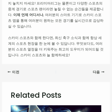
지 놓치지 마세요! 프리미어리그는 물론이고 다양한 스포츠의
중계 경기로 스포츠 팬이라면 놓칠 수 없는 순간들을 제공합니
다.
이제 언제 어디서나
, 여러분의 스마트 기기로 스카이 스포
츠 앱을 통해 여러분이 원하는 모든 경기를 실시간으로 감상하
실 수 있습니다.
스카이 스포츠와 함께 한다면, 최신 축구 소식과 함께 항상 세
계의 스포츠 현장을 한 눈에 볼 수 있답니다. 무엇보다도, 여러
분의 스포츠 열정을 더 키워주는 최고의 도우미가 되어드릴 것
입니다. 스카이 스포츠와 늘 함께하세요!
이전
다음
Related Posts