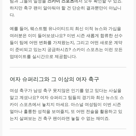
팀과 그들의 일정을
스카이 스포츠
에서 모두 확인할 수 있죠.
하지만 축구 팬이 알아둬야 할 건 단순히 결과뿐만이 아닙니
다.
예를 들어, 웨스트햄 유나이티드의 최신 이적 뉴스와 가십을
여러분은 이미 들어보셨나요? 이번 시즌 새롭게 합류한 선수
들이 팀에 어떤 변화를 가져왔는지, 그리고 어떤 새로운 계약
이 준비되고 있는지 궁금하시죠? 스카이 스포츠는 이런 모든
업데이트를 실시간으로 제공합니다.
여자 슈퍼리그와 그 이상의 여자 축구
여성 축구가 남성 축구 못지않은 인기를 얻고 있다는 사실을
알고 계셨나요? 여자 슈퍼리그 팀들의 경기와 최신 뉴스도 스
카이 스포츠에서 놓치지 마세요. 아스널 여성팀이 이번 시즌
얼마나 훌륭한 성적을 보여줄지, 또 어떤 전술을 활용하고 있
는지 살펴보는 건 축구 팬이라면 놓칠 수 없는 재미죠.