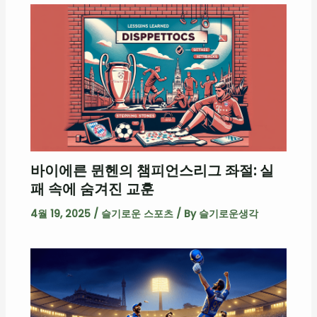
바이에른 뮌헨의 챔피언스리그 좌절: 실
패 속에 숨겨진 교훈
4월 19, 2025
/
슬기로운 스포츠
/ By
슬기로운생각