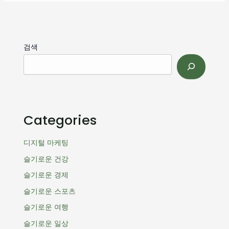
검색
Categories
디지털 마케팅
슬기로운 건강
슬기로운 경제
슬기로운 스포츠
슬기로운 여행
슬기로운 일상