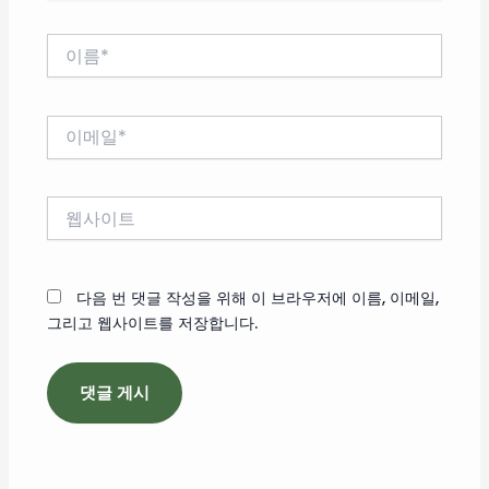
이
름
*
이
메
일
*
웹
사
이
트
다음 번 댓글 작성을 위해 이 브라우저에 이름, 이메일,
그리고 웹사이트를 저장합니다.