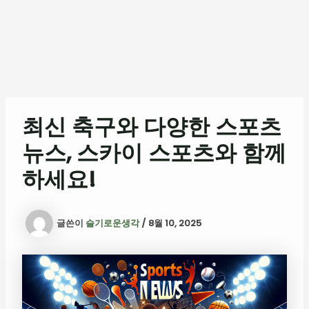
최신 축구와 다양한 스포츠
뉴스, 스카이 스포츠와 함께
하세요!
글쓴이
슬기로운생각
/
8월 10, 2025