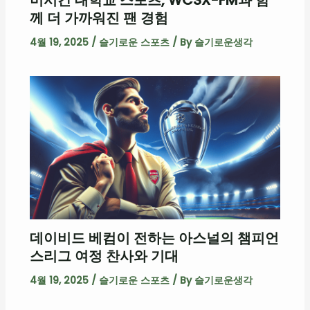
미시간 대학교 스포츠, WCSX-FM과 함
께 더 가까워진 팬 경험
4월 19, 2025
/
슬기로운 스포츠
/ By
슬기로운생각
데이비드 베컴이 전하는 아스널의 챔피언
스리그 여정 찬사와 기대
4월 19, 2025
/
슬기로운 스포츠
/ By
슬기로운생각