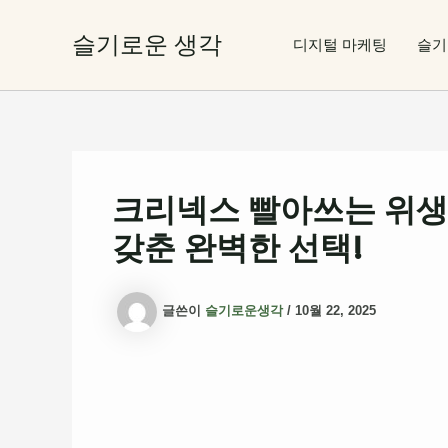
콘
텐
슬기로운 생각
디지털 마케팅
슬기
츠
로
건
너
뛰
기
크리넥스 빨아쓰는 위생
갖춘 완벽한 선택!
글쓴이
슬기로운생각
/
10월 22, 2025