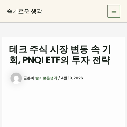
콘
Main
텐
슬기로운 생각
Men
츠
로
건
너
뛰
테크 주식 시장 변동 속 기
기
회, PNQI ETF의 투자 전략
글쓴이
슬기로운생각
/
4월 19, 2026