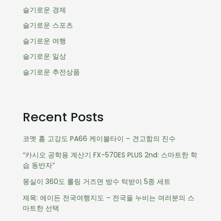
슬기로운 경제
슬기로운 스포츠
슬기로운 여행
슬기로운 일상
슬기로운 추전상품
Recent Posts
코멧 홈 고강도 PA66 케이블타이 – 견고함의 진수
“카시오 공학용 계산기 FX-570ES PLUS 2nd: 스마트한 학
습 동반자”
몽실이 360도 롤링 거즈면 방수 턱받이 5종 세트
제목: 에이든 전국여행지도 – 전국을 누비는 여러분의 스
마트한 선택