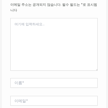
이메일 주소는 공개되지 않습니다.
필수 필드는
*
로 표시됩
니다
여
기
에
입
력
하
세
요...
이
름
*
이
메
일