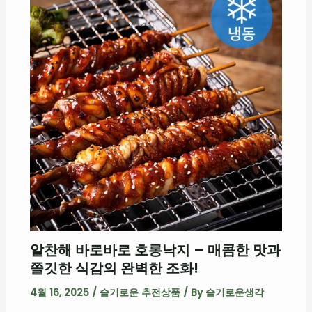
알찬해 바로바로 호롱낙지 – 매콤한 맛과
쫄깃한 식감의 완벽한 조화!
4월 16, 2025
/
슬기로운 추전상품
/ By
슬기로운생각