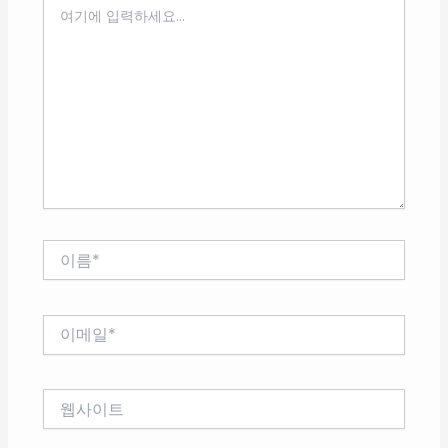
여
기
에
입
력
하
세
요...
이
름
*
이
메
일
*
웹
사
이