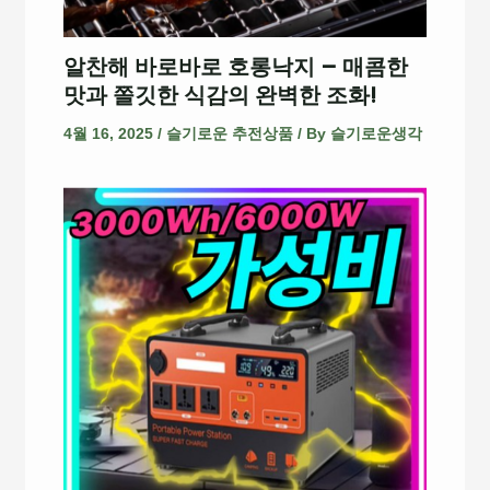
알찬해 바로바로 호롱낙지 – 매콤한
맛과 쫄깃한 식감의 완벽한 조화!
4월 16, 2025
/
슬기로운 추전상품
/ By
슬기로운생각