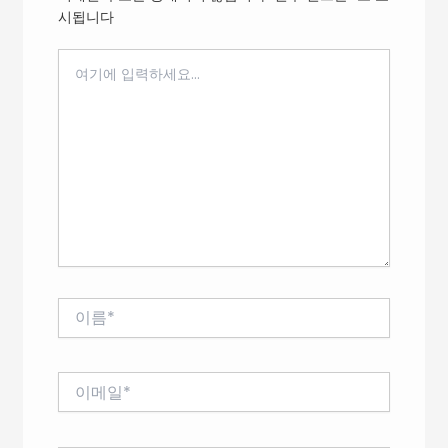
시됩니다
여
기
에
입
력
하
세
요...
이
름
*
이
메
일
*