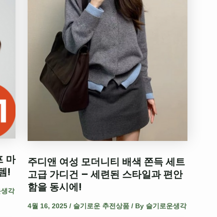
프 마
주디앤 여성 모더니티 배색 쫀득 세트
템!
고급 가디건 – 세련된 스타일과 편안
함을 동시에!
운생각
4월 16, 2025
/
슬기로운 추전상품
/ By
슬기로운생각