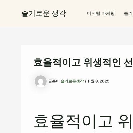
콘
텐
슬기로운 생각
디지털 마케팅
슬기
츠
로
건
너
뛰
기
효율적이고 위생적인 선
글쓴이
슬기로운생각
/
11월 9, 2025
효율적이고 위