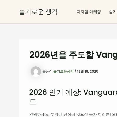
콘
텐
슬기로운 생각
디지털 마케팅
슬기
츠
로
건
너
뛰
기
2026년을 주도할 Vang
글쓴이
슬기로운생각
/
12월 18, 2025
2026 인기 예상: Vangu
드
안녕하세요, 투자에 관심이 많으신 독자 여러분! 오늘