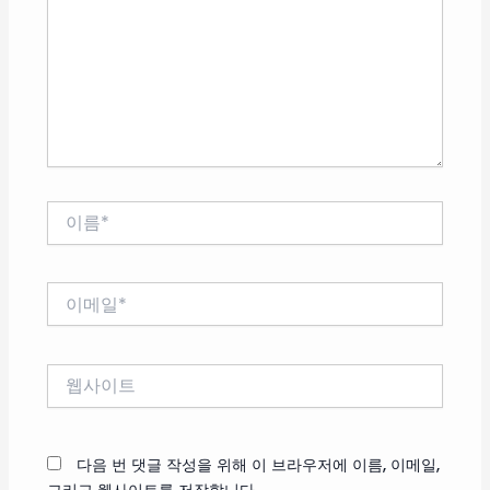
입
력
하
세
요...
이
름
*
이
메
일
*
웹
사
이
트
다음 번 댓글 작성을 위해 이 브라우저에 이름, 이메일,