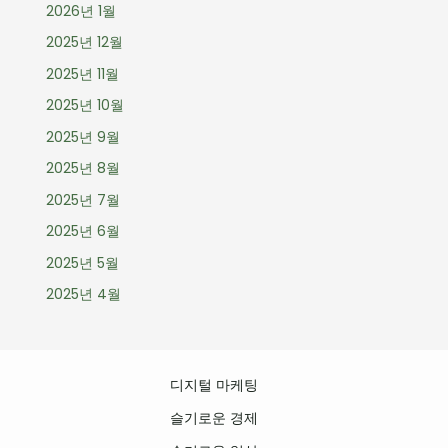
2026년 1월
2025년 12월
2025년 11월
2025년 10월
2025년 9월
2025년 8월
2025년 7월
2025년 6월
2025년 5월
2025년 4월
디지털 마케팅
슬기로운 경제