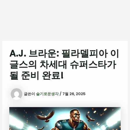
A.J. 브라운: 필라델피아 이
글스의 차세대 슈퍼스타가
될 준비 완료!
글쓴이
슬기로운생각
/
7월 26, 2025