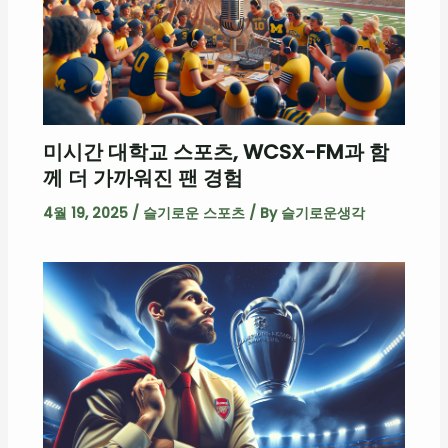
미시간 대학교 스포츠, WCSX-FM과 함
께 더 가까워진 팬 경험
4월 19, 2025
/
슬기로운 스포츠
/ By
슬기로운생각