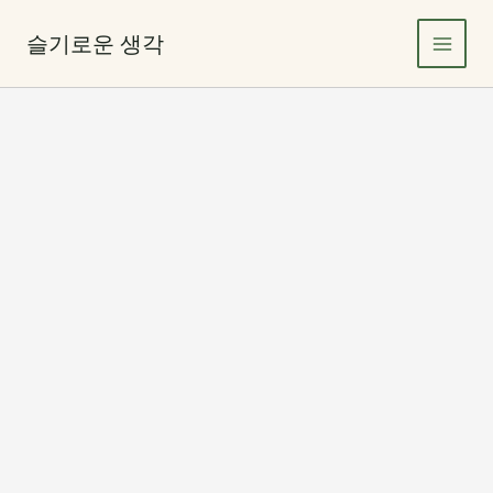
콘
Main
텐
슬기로운 생각
Men
츠
로
건
너
뛰
기