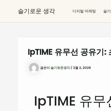
콘
텐
슬기로운 생각
디지털 마케팅
슬기
츠
로
건
너
뛰
기
IpTIME 유무선 공유기
글쓴이
슬기로운생각
/
2월 2, 2026
IpTIME 유