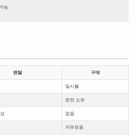
 가능
렌탈
구매
일시불
완전 소유
능성
없음
자유로움