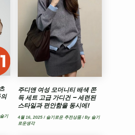
츠
주디앤 여성 모더니티 배색 쫀
동의
득 세트 고급 가디건 – 세련된
스타일과 편안함을 동시에!
슬기
4월 16, 2025
/
슬기로운 추전상품
/ By
슬기
로운생각