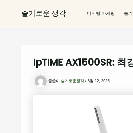
콘
텐
슬기로운 생각
디지털 마케팅
슬기
츠
로
건
너
뛰
기
IpTIME AX1500SR:
글쓴이
슬기로운생각
/
8월 12, 2025