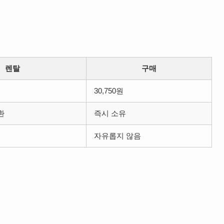
렌탈
구매
30,750원
환
즉시 소유
자유롭지 않음